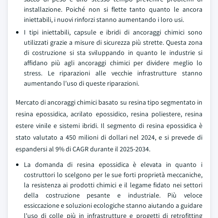
installazione. Poiché non si flette tanto quanto le ancora
iniettabili, i nuovi rinforzi stanno aumentando i loro usi.
I tipi iniettabili, capsule e ibridi di ancoraggi chimici sono
utilizzati grazie a misure di sicurezza più strette. Questa zona
di costruzione si sta sviluppando in quanto le industrie si
affidano più agli ancoraggi chimici per dividere meglio lo
stress. Le riparazioni alle vecchie infrastrutture stanno
aumentando l'uso di queste riparazioni.
Mercato di ancoraggi chimici basato su resina tipo segmentato in
resina epossidica, acrilato epossidico, resina poliestere, resina
estere vinile e sistemi ibridi. Il segmento di resina epossidica è
stato valutato a 450 milioni di dollari nel 2024, e si prevede di
espandersi al 9% di CAGR durante il 2025-2034.
La domanda di resina epossidica è elevata in quanto i
costruttori lo scelgono per le sue forti proprietà meccaniche,
la resistenza ai prodotti chimici e il legame fidato nei settori
della costruzione pesante e industriale. Più veloce
essiccazione e soluzioni ecologiche stanno aiutando a guidare
l'uso di colle più in infrastrutture e progetti di retrofitting