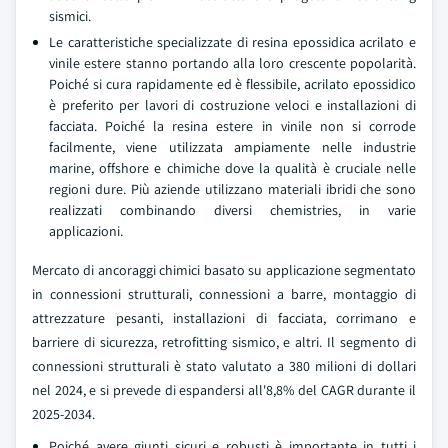
sismici.
Le caratteristiche specializzate di resina epossidica acrilato e
vinile estere stanno portando alla loro crescente popolarità.
Poiché si cura rapidamente ed è flessibile, acrilato epossidico
è preferito per lavori di costruzione veloci e installazioni di
facciata. Poiché la resina estere in vinile non si corrode
facilmente, viene utilizzata ampiamente nelle industrie
marine, offshore e chimiche dove la qualità è cruciale nelle
regioni dure. Più aziende utilizzano materiali ibridi che sono
realizzati combinando diversi chemistries, in varie
applicazioni.
Mercato di ancoraggi chimici basato su applicazione segmentato
in connessioni strutturali, connessioni a barre, montaggio di
attrezzature pesanti, installazioni di facciata, corrimano e
barriere di sicurezza, retrofitting sismico, e altri. Il segmento di
connessioni strutturali è stato valutato a 380 milioni di dollari
nel 2024, e si prevede di espandersi all'8,8% del CAGR durante il
2025-2034.
Poiché avere giunti sicuri e robusti è importante in tutti i