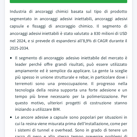
Industria di ancoraggi chimici basata sul tipo di prodotto
segmentato in ancoraggi adesivi iniettabili, ancoraggi adesivi
capsule e fissaggi di ancoraggio chimico. Il segmento di
ancoraggi adesivi iniettabili è stato valutato a 830 milioni di USD
nel 2024, e si prevede di espandersi all'8,9% di CAGR durante il
2025-2034.
Il segmento di ancoraggio adesivo iniettabile del mercato è
leader perché offre grandi risultati, può essere utilizzato
ampiamente ed è semplice da applicare. La gente la sceglie
più spesso in unione strutturale e rebar, in particolare dove i
terremoti sono una preoccupazione. Il progresso nella
tecnologia della resina supporta una forte adesione e un
tempo più breve necessario per la polimerizzazione. Per
questo motivo, ulteriori progetti di costruzione stanno
iniziando a utilizzare BIM.
Le ancore adesive a capsule sono popolari per situazioni in
cui la resina viene misurata prima dell'installazione, come per
i sistemi di tunnel e overhead. Sono in grado di tenere un
sacco di peso e allo stesso tempo prevenire problemi di