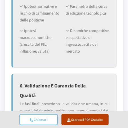
✓ Ipotesi normative e
✓ Parametro della curva
rischio di cambiamento
di adozione tecnologica
delle politiche
✓ Ipotesi
✓ Dinamiche competitive
macroeconomiche
e aspettative di
(crescita del PIL,
ingresso/uscita dal
inflazione, valuta)
mercato
6. Validazione E Garanzia Della
Qualità
Le fasi finali prevedono la validazione umana, in cui
esperti del dominio revisionano manualmente i dati
filtrati per identificare sfumature ed errori
Chiamaci
Scarica Il PDF Gratuito
contestuali che i sistemi automatizzati potrebbero