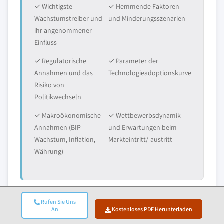
✓ Wichtigste
✓ Hemmende Faktoren
Wachstumstreiber und
und Minderungsszenarien
ihr angenommener
Einfluss
✓ Regulatorische
✓ Parameter der
Annahmen und das
Technologieadoptionskurve
Risiko von
Politikwechseln
✓ Makroökonomische
✓ Wettbewerbsdynamik
Annahmen (BIP-
und Erwartungen beim
Wachstum, Inflation,
Markteintritt/-austritt
Währung)
Rufen Sie Uns
An
Kostenloses PDF Herunterladen
6. Validierung Und