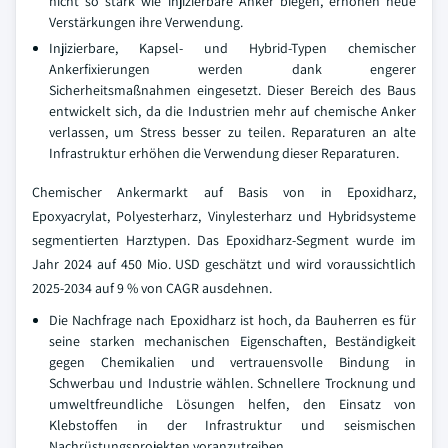
nicht so stark wie injizierbare Anker biegen, erhöhen neue
Verstärkungen ihre Verwendung.
Injizierbare, Kapsel- und Hybrid-Typen chemischer
Ankerfixierungen werden dank engerer
Sicherheitsmaßnahmen eingesetzt. Dieser Bereich des Baus
entwickelt sich, da die Industrien mehr auf chemische Anker
verlassen, um Stress besser zu teilen. Reparaturen an alte
Infrastruktur erhöhen die Verwendung dieser Reparaturen.
Chemischer Ankermarkt auf Basis von in Epoxidharz,
Epoxyacrylat, Polyesterharz, Vinylesterharz und Hybridsysteme
segmentierten Harztypen. Das Epoxidharz-Segment wurde im
Jahr 2024 auf 450 Mio. USD geschätzt und wird voraussichtlich
2025-2034 auf 9 % von CAGR ausdehnen.
Die Nachfrage nach Epoxidharz ist hoch, da Bauherren es für
seine starken mechanischen Eigenschaften, Beständigkeit
gegen Chemikalien und vertrauensvolle Bindung in
Schwerbau und Industrie wählen. Schnellere Trocknung und
umweltfreundliche Lösungen helfen, den Einsatz von
Klebstoffen in der Infrastruktur und seismischen
Nachrüstungsprojekten voranzutreiben.