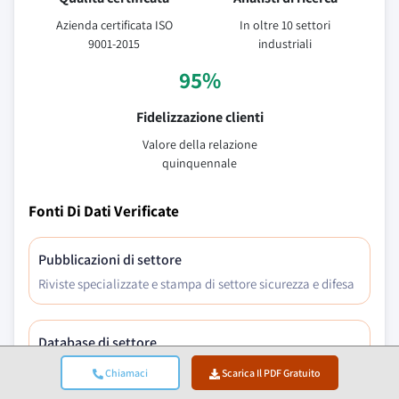
Azienda certificata ISO
In oltre 10 settori
9001-2015
industriali
95%
Fidelizzazione clienti
Valore della relazione
quinquennale
Fonti Di Dati Verificate
Pubblicazioni di settore
Riviste specializzate e stampa di settore sicurezza e difesa
Database di settore
Database di mercato proprietari e di terze parti
Chiamaci
Scarica Il PDF Gratuito