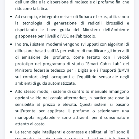
dell'umidita e la dispersione di molecole di profumo fini che
riducono la fatica.
Ad esempio, e integrato nei veicoli Subaru e Lexus, utilizzando
la tecnologia di generazione di radicali idrossilici e
rispettando le linee guida del Ministero dell'Ambiente
giapponese per i livelli di VOC nell'abitacolo.
Inoltre, i sistemi moderni vengono sviluppati con algoritmi di
diffusione basati sull'IA per evitare di modificare gli intervalli
di emissione del profumo, come testato con i veicoli
prototipo nel programma di studio "Smart Cabin Lab" del
Ministero federale tedesco per il Digitale e i Trasporti (BMVI)
sul comfort degli occupanti e l'equilibrio sensoriale negli
ambienti di guida automatizzata.
Allo stesso modo, i sistemi di controllo manuale rimangono
opzioni valide nel canale aftermarket, in particolare dove la
sensibilita al prezzo e elevata. Questi sistemi si basano
sull'utente per applicare il profumo o selezionare una
manopola regolabile e sono attraenti per il consumatore
attento al costo.
Le tecnologie intelligenti e connesse e abilitati all'IoT sono il
segmento in piu rapida crescita. I sistemi intelligenti