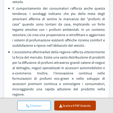
veicolo.
Il comportamento dei consumatori rafforza anche questa
tendenza. I sondaggi indicano che piu della meta degli
americani afferma di sentire la mancanza dei “profumi di
casa” quando sono lontani da casa, implicando un forte
legame emotivo con i profumi ambientali. In un contesto
veicolare, cio crea una propensione a retrofittare o aggiornare
i sistemi di profumazione esistenti affinche ricreino comfort e
soddisfazione a riposo nell'abitacolo del veicolo.
L'ecosistema aftermarket della regione rafforza ulteriormente
la forza del mercato. Esiste una vasta distribuzione di prodotti
per la diffusione di profumi attraverso grandi catene di negozi
al dettaglio, negozi specializzati in accessori automobilistici e
e-commerce. Inoltre, l'innovazione continua nelle
formulazioni di profumi eco-green e nello sviluppo di
accessori premium continua a coinvolgere i consumatori,
incoraggiando una rapida adozione del prodotto nella
regione.
Il mercato europeo dei sistemi di diffusione di profumi per
Chiamaci
Scarica Il PDF Gratuito
automobili ha registrato 155,1 milioni di USD nel 2024 e si