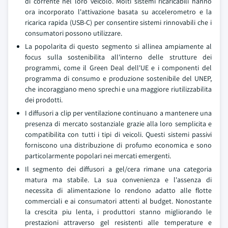
di corrente nel loro veicolo. Molti sistemi ricaricabili hanno
ora incorporato l'attivazione basata su accelerometro e la
ricarica rapida (USB-C) per consentire sistemi rinnovabili che i
consumatori possono utilizzare.
La popolarita di questo segmento si allinea ampiamente al
focus sulla sostenibilita all'interno delle strutture dei
programmi, come il Green Deal dell'UE e i componenti del
programma di consumo e produzione sostenibile del UNEP,
che incoraggiano meno sprechi e una maggiore riutilizzabilita
dei prodotti.
I diffusori a clip per ventilazione continuano a mantenere una
presenza di mercato sostanziale grazie alla loro semplicita e
compatibilita con tutti i tipi di veicoli. Questi sistemi passivi
forniscono una distribuzione di profumo economica e sono
particolarmente popolari nei mercati emergenti.
Il segmento dei diffusori a gel/cera rimane una categoria
matura ma stabile. La sua convenienza e l'assenza di
necessita di alimentazione lo rendono adatto alle flotte
commerciali e ai consumatori attenti al budget. Nonostante
la crescita piu lenta, i produttori stanno migliorando le
prestazioni attraverso gel resistenti alle temperature e