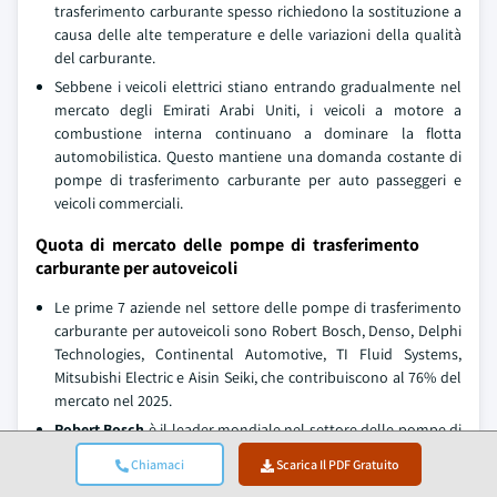
trasferimento carburante spesso richiedono la sostituzione a
causa delle alte temperature e delle variazioni della qualità
del carburante.
Sebbene i veicoli elettrici stiano entrando gradualmente nel
mercato degli Emirati Arabi Uniti, i veicoli a motore a
combustione interna continuano a dominare la flotta
automobilistica. Questo mantiene una domanda costante di
pompe di trasferimento carburante per auto passeggeri e
veicoli commerciali.
Quota di mercato delle pompe di trasferimento
carburante per autoveicoli
Le prime 7 aziende nel settore delle pompe di trasferimento
carburante per autoveicoli sono Robert Bosch, Denso, Delphi
Technologies, Continental Automotive, TI Fluid Systems,
Mitsubishi Electric e Aisin Seiki, che contribuiscono al 76% del
mercato nel 2025.
Robert Bosch
è il leader mondiale nel settore delle pompe di
trasferimento carburante, fornendo sistemi avanzati di
Chiamaci
Scarica Il PDF Gratuito
alimentazione per motori a combustione interna (ibridi) e