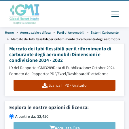
Home
Aerospaziale e difesa
Parti di Aeromobili
Sistemi Carburante
Mercato dei tubi flessibili per il rifornimento di carburante degli aeromobili
Mercato dei tubi flessibili per il rifornimento di
carburante degli aeromobili Dimensioni e
condivisione 2024 - 2032
ID del Rapporto: GMI3289
Data di Pubblicazione: October 2024
Formato del Rapporto: PDF/Excel/Dashboard/Piattaforma
Scarica Il PDF Gratuito
Esplora le nostre opzioni di licenza:
A partire da: $2,450
Acquista Ora