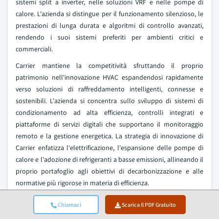
sistemi split a inverter, nelle soluzioni VRF e nelle pompe di
calore. L'azienda si distingue per il funzionamento silenzioso, le
prestazioni di lunga durata e algoritmi di controllo avanzati,
rendendo i suoi sistemi preferiti per ambienti critici e
commerciali.
Carrier mantiene la competitività sfruttando il proprio
patrimonio nell'innovazione HVAC espandendosi rapidamente
verso soluzioni di raffreddamento intelligenti, connesse e
sostenibili. L'azienda si concentra sullo sviluppo di sistemi di
condizionamento ad alta efficienza, controlli integrati e
piattaforme di servizi digitali che supportano il monitoraggio
remoto e la gestione energetica. La strategia di innovazione di
Carrier enfatizza l'elettrificazione, l'espansione delle pompe di
calore e l'adozione di refrigeranti a basse emissioni, allineando il
proprio portafoglio agli obiettivi di decarbonizzazione e alle
normative più rigorose in materia di efficienza.
Notizie del settore dei sistemi di condizionamento dell'aria
Chiamaci
Scarica Il PDF Gratuito
Ad agosto 2025, Bosch ha completato l'acquisizione del