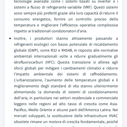
tecnologie avanzate come i sistemi basati su inverter e i
sistemi a flusso di refrigerante variabile (VRF). Questi sistemi
sono sempre più preferiti grazie alla loro capacità di ridurre il
consumo energetico, fornire un controllo preciso della
temperatura e migliorare l'efficienza operativa complessiva
rispetto ai tradizionali condizionatori d'aria.
Inoltre, i produttori stanno attivamente passando a
refrigeranti ecologici con basso potenziale di riscaldamento
globale (GWP), come R32 e R454B, in risposta alle normative
ambientali internazionali volte a ridurre gradualmente gli
idrofluorocarburi (HFC). Questa transizione si allinea agli
sforzi globali per mitigare i cambiamenti climatici e ridurre
l'impatto ambientale dei sistemi di raffreddamento.
L'urbanizzazione, l'aumento delle temperature globali e il
miglioramento degli standard di vita stanno ulteriormente
alimentando la domanda di sistemi di condizionamento
dell'aria, in particolare nei settori residenziale e commerciale
leggero nelle regioni ad alto tasso di crescita come Asia-
Pacifico, Medio Oriente e alcune parti dell'America Latina. Nei
mercati sviluppati, la sostituzione delle infrastrutture HVAC
obsolete rimane un motore di crescita fondamentale, poiché