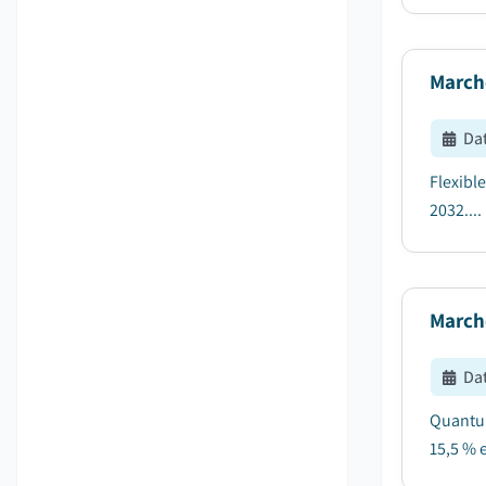
Marché
Dat
Flexible
2032....
March
Dat
Quantum
15,5 % e