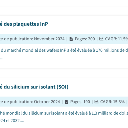
é des plaquettes InP
e de publication
:
November 2024
|
Pages
:
200
|
CAGR:
11.5
le du marché mondial des wafers InP a été évaluée à 170 millions de 
...
 du silicium sur isolant (SOI)
e de publication
:
October 2024
|
Pages
:
190
|
CAGR:
15.3
%
|
é mondial du silicium sur isolant a été évalué à 1,3 milliard de doll
24 et 2032....