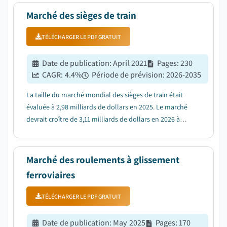
Marché des sièges de train
TÉLÉCHARGER LE PDF GRATUIT
Date de publication
:
April 2021
Pages
:
230
CAGR:
4.4
%
Période de prévision
:
2026-2035
La taille du marché mondial des sièges de train était
évaluée à 2,98 milliards de dollars en 2025. Le marché
devrait croître de 3,11 milliards de dollars en 2026 à
4,56 milliards de dollars en 2035, avec un TCAC de 4,4
%, selon le dernier rapport publié par Global Market
Insights Inc....
Marché des roulements à glissement
ferroviaires
TÉLÉCHARGER LE PDF GRATUIT
Date de publication
:
May 2025
Pages
:
170