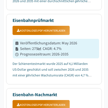
2026 und 2035 mit einer durchschnittlichen jährlichen
Wachstumsrate (CAGR) von 6,7 % wachsen, angetrieben
durch strenge Umweltvorschriften und
Dekarbonisierungsziele....
Eisenbahnprüfmarkt
KOSTENLOSES PDF HERUNTERLADEN
Veröffentlichungsdatum
:
May 2026
Seiten
:
275
CAGR:
4.7
%
Prognosezeitraum
:
2026-2035
Der Schienentestmarkt wurde 2025 auf 4,1 Milliarden
US-Dollar geschätzt und soll zwischen 2026 und 2035
mit einer jährlichen Wachstumsrate (CAGR) von 4,7 %
wachsen, angetrieben durch die zunehmenden
Hochgeschwindigkeitsbahnprojekte....
Eisenbahn-Nachmarkt
KOSTENLOSES PDF HERUNTERLADEN