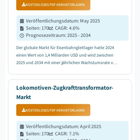
KOSTENLOSES PDF HERUNTERLADEN
Veröffentlichungsdatum
:
May 2025
Seiten
:
170
CAGR:
4.6
%
Prognosezeitraum
:
2025 - 2034
Der globale Markt für Eisenbahngleitlager hatte 2024
einen Wert von 1,4 Milliarden USD und wird zwischen
2025 und 2034 mit einer jährlichen Wachstumsrate von
4,6 % prognostiziert....
Lokomotiven-Zugkrafttransformator-
Markt
KOSTENLOSES PDF HERUNTERLADEN
Veröffentlichungsdatum
:
April 2025
Seiten
:
170
CAGR:
7.1
%