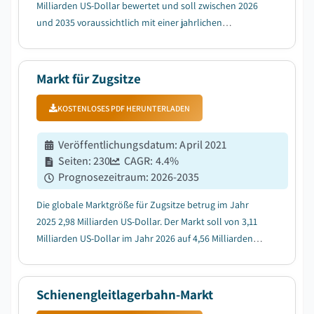
Milliarden US-Dollar bewertet und soll zwischen 2026
und 2035 voraussichtlich mit einer jahrlichen
Wachstumsrate (CAGR) von 6,2 % wachsen, getrieben
durch den wachsenden Trend der Elektrifizierung im
Fernverkehr, im Nahverkehr sowie bei bestimmten Gu...
Markt für Zugsitze
KOSTENLOSES PDF HERUNTERLADEN
Veröffentlichungsdatum
:
April 2021
Seiten
:
230
CAGR:
4.4
%
Prognosezeitraum
:
2026-2035
Die globale Marktgröße für Zugsitze betrug im Jahr
2025 2,98 Milliarden US-Dollar. Der Markt soll von 3,11
Milliarden US-Dollar im Jahr 2026 auf 4,56 Milliarden
US-Dollar im Jahr 2035 bei einer durchschnittlichen
jährlichen Wachstumsrate (CAGR) von 4,4 % wachsen,
wie der neuesten Studie von Global M...
Schienengleitlagerbahn-Markt