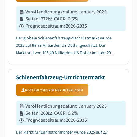
Veröffentlichungsdatum
:
January 2020
Seiten
:
272
CAGR:
6.6
%
Prognosezeitraum
:
2026-2035
Der globale Schienenfahrzeug-Nachrüstmarkt wurde
2025 auf 98,78 Milliarden US-Dollar geschätzt. Der
Markt soll von 105,40 Milliarden US-Dollar im Jahr 2026
auf 187,12 Milliarden US-Dollar im Jahr 2035 mit einer
durchschnittlichen jährlichen Wachstumsrate (CAGR)
von 6,6 % wachsen....
Schienenfahrzeug-Umrichtermarkt
KOSTENLOSES PDF HERUNTERLADEN
Veröffentlichungsdatum
:
January 2026
Seiten
:
260
CAGR:
6.2
%
Prognosezeitraum
:
2026-2035
Der Markt fur Bahnstromrichter wurde 2025 auf 2,7