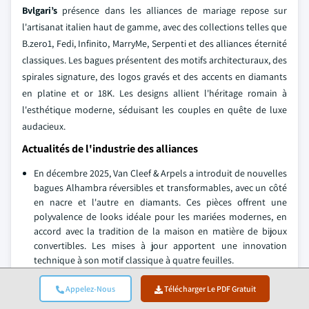
Bvlgari’s
présence dans les alliances de mariage repose sur
l'artisanat italien haut de gamme, avec des collections telles que
B.zero1, Fedi, Infinito, MarryMe, Serpenti et des alliances éternité
classiques. Les bagues présentent des motifs architecturaux, des
spirales signature, des logos gravés et des accents en diamants
en platine et or 18K. Les designs allient l'héritage romain à
l'esthétique moderne, séduisant les couples en quête de luxe
audacieux.
Actualités de l'industrie des alliances
En décembre 2025, Van Cleef & Arpels a introduit de nouvelles
bagues Alhambra réversibles et transformables, avec un côté
en nacre et l'autre en diamants. Ces pièces offrent une
polyvalence de looks idéale pour les mariées modernes, en
accord avec la tradition de la maison en matière de bijoux
convertibles. Les mises à jour apportent une innovation
technique à son motif classique à quatre feuilles.
En octobre 2025, Cartier a lancé LOVE Unlimited, introduisant
Appelez-Nous
Télécharger Le PDF Gratuit
des bagues en or articulées conçues pour moderniser
l'esthétique iconique de LOVE. Les bandes présentent des