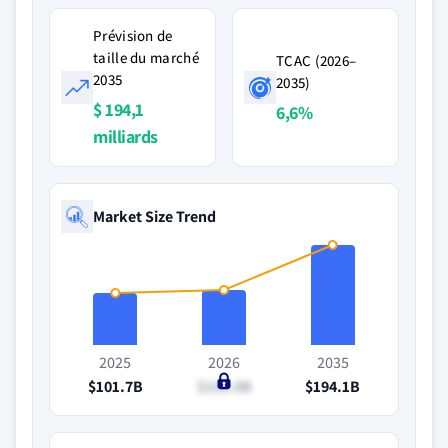
Prévision de
taille du marché
TCAC (2026–
2035
2035)
$ 194,1
6,6%
milliards
Market Size Trend
2025
2026
2035
$101.7B
$106.6B
$194.1B