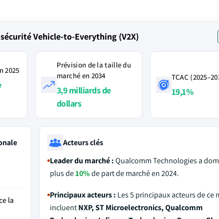
écurité Vehicle-to-Everything (V2X)
Prévision de la taille du
n 2025
marché en 2034
TCAC (2025–20
e
3,9 milliards de
19,1%
dollars
onale
Acteurs clés
Leader du marché :
Qualcomm Technologies a domi
plus de
10%
de part de marché en 2024.
Principaux acteurs :
Les 5 principaux acteurs de ce
ce la
incluent
NXP, ST Microelectronics, Qualcomm