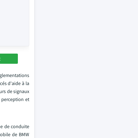
t
églementations
és d'aide à la
urs de signaux
a perception et
e de conduite
omobile de BMW