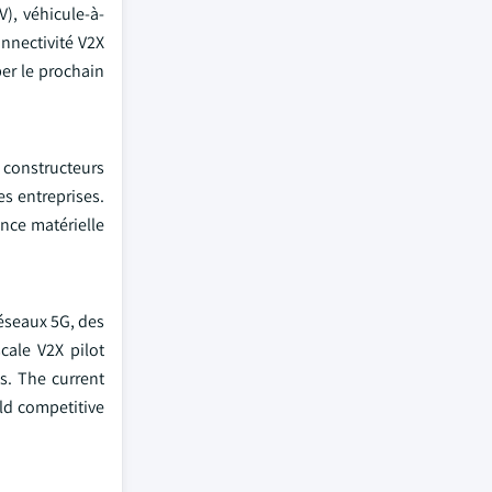
), véhicule-à-
onnectivité V2X
per le prochain
 constructeurs
s entreprises.
ance matérielle
réseaux 5G, des
cale V2X pilot
s. The current
ld competitive