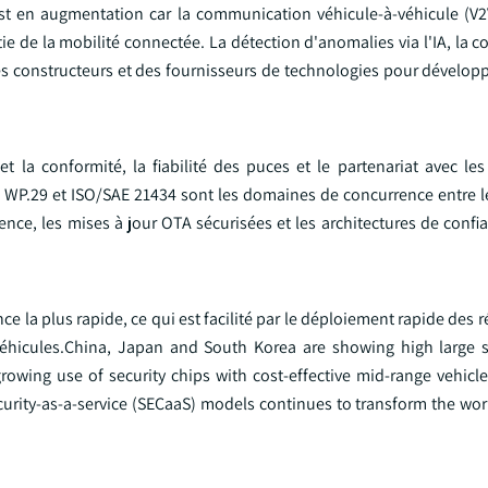
 est en augmentation car la communication véhicule-à-véhicule (V2V
tie de la mobilité connectée. La détection d'anomalies via l'IA, la c
des constructeurs et des fournisseurs de technologies pour dévelop
la conformité, la fiabilité des puces et le partenariat avec les
WP.29 et ISO/SAE 21434 sont les domaines de concurrence entre le
tence, les mises à jour OTA sécurisées et les architectures de confi
nce la plus rapide, ce qui est facilité par le déploiement rapide des 
s véhicules.China, Japan and South Korea are showing high large s
owing use of security chips with cost-effective mid-range vehicle
urity-as-a-service (SECaaS) models continues to transform the wor