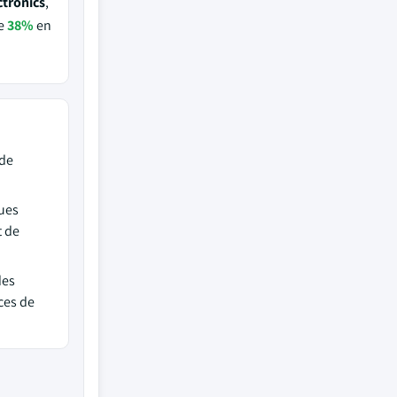
ctronics
,
de
38%
en
 de
ques
t de
des
ces de