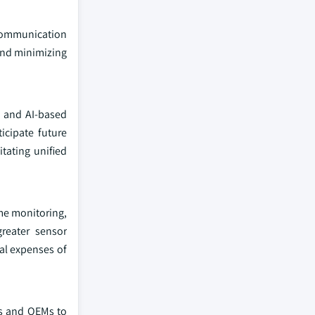
 communication
 and minimizing
, and AI-based
icipate future
tating unified
ime monitoring,
greater sensor
nal expenses of
rs and OEMs to