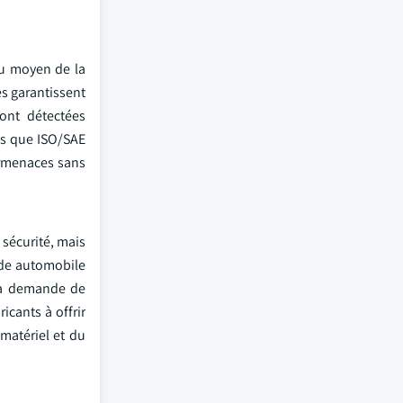
au moyen de la
es garantissent
sont détectées
les que ISO/SAE
ermenaces sans
sécurité, mais
rade automobile
 la demande de
cants à offrir
matériel et du