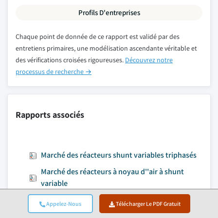
Profils D'entreprises
Chaque point de donnée de ce rapport est validé par des
entretiens primaires, une modélisation ascendante véritable et
des vérifications croisées rigoureuses.
Découvrez notre
processus de recherche →
Rapports associés
Marché des réacteurs shunt variables triphasés
Marché des réacteurs à noyau d''air à shunt
variable
Marché des réacteurs shunt variables immergés
Appelez-Nous
Télécharger Le PDF Gratuit
dans l'huile