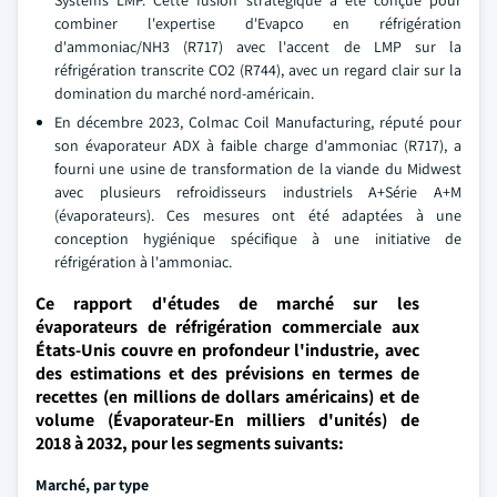
Systems LMP. Cette fusion stratégique a été conçue pour
combiner l'expertise d'Evapco en réfrigération
d'ammoniac/NH3 (R717) avec l'accent de LMP sur la
réfrigération transcrite CO2 (R744), avec un regard clair sur la
domination du marché nord-américain.
En décembre 2023, Colmac Coil Manufacturing, réputé pour
son évaporateur ADX à faible charge d'ammoniac (R717), a
fourni une usine de transformation de la viande du Midwest
avec plusieurs refroidisseurs industriels A+Série A+M
(évaporateurs). Ces mesures ont été adaptées à une
conception hygiénique spécifique à une initiative de
réfrigération à l'ammoniac.
Ce rapport d'études de marché sur les
évaporateurs de réfrigération commerciale aux
États-Unis couvre en profondeur l'industrie, avec
des estimations et des prévisions en termes de
recettes (en millions de dollars américains) et de
volume (Évaporateur-En milliers d'unités) de
2018 à 2032, pour les segments suivants:
Marché, par type