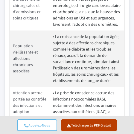
chirurgicales et
entérologie, chirurgie cardiovasculaire
d'admissions en
et orthopédie, ainsi que la hausse des
soins critiques
admissions en USI et aux urgences,
favorisent l'adoption des uromètres.
• La croissance de la population âgée,
sujette à des affections chroniques
Population
comme le diabète et les troubles
vieillissante et
rénaux, accroît la demande de
affections
surveillance continue, stimulant ainsi
chroniques
l'utilisation des uromètres dans les
associées
hôpitaux, les soins chirurgicaux et les
établissements de longue durée.
Attention accrue
• La prise de conscience accrue des
portée au contrôle
infections nosocomiales (IAS),
des infections et
notamment des infections urinaires
adoption
associées aux cathéters (IUAC), a
d'uromètres
accéléré le passage aux uromètres
jetables
jetables.
Appelez-Nous
Télécharger Le PDF Gratuit