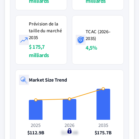
milliards
milliards
Prévision de la
taille du marché
TCAC (2026–
2035
2035)
$ 175,7
4,5%
milliards
Market Size Trend
2025
2026
2035
$112.9B
$117.8B
$175.7B