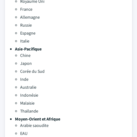
Royaume Uni
France
Allemagne
Russie
Espagne
Italie
Asie-Pacifique
Chine
Japon
Corée du Sud
Inde
Australie
Indonésie
Malaisie
Thaïlande
Moyen-Orient et Afrique
Arabie saoudite
EAU