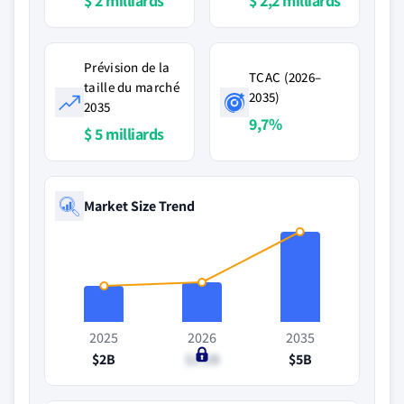
$ 2 milliards
$ 2,2 milliards
Prévision de la
TCAC (2026–
taille du marché
2035)
2035
9,7%
$ 5 milliards
Market Size Trend
2025
2026
2035
$2B
$2.2B
$5B