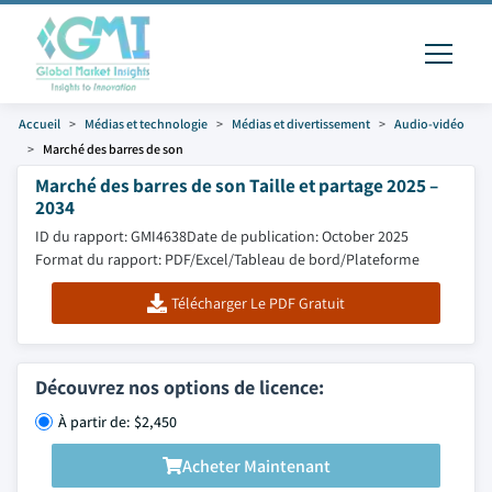
Accueil
Médias et technologie
Médias et divertissement
Audio-vidéo
Marché des barres de son
Marché des barres de son Taille et partage 2025 –
2034
ID du rapport: GMI4638
Date de publication: October 2025
Format du rapport: PDF/Excel/Tableau de bord/Plateforme
Télécharger Le PDF Gratuit
Découvrez nos options de licence:
À partir de: $2,450
Acheter Maintenant