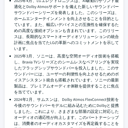
2025年4月、LGエレクトロニクスは、AI駆動のサウンド最
適化とDolby Atmosサポートを備えた新しいサウンドバー
サウンドバーシリーズを発表しました。このシリーズは、
ホームエンターテインメントを向上させることを目的とし
ています。また、幅広いデバイスとの互換性を確保するた
めの高度な接続オプションも含まれています。このリリー
スは、長期的なスマートオーディオソリューションの統合
計画に焦点を当てたLGの革新へのコミットメントを示して
います。
2025年3月、ソニーは、高度な空間オーディオ技術を搭載
し、Bravia TVシリーズとのシームレスなペアリングを実現
したフラッグシップサウンドバーを投入しました。このサ
ウンドバーには、ユーザーの利便性を向上させるためのボ
イスアシスタント統合も搭載されています。ソニーの最新
製品は、プレミアムオーディオ体験を提供することに焦点
を当てています。
2024年2月、サムスンは、Dolby Atmos FlexConnect技術を
今後のサウンドバーモデルに組み込むためにDolbyと提携
しました。これにより、さまざまな部屋の設定に対応した
オーディオの適応性が向上します。このパートナーシップ
は、消費者のオーディオカスタマイズを再定義することを