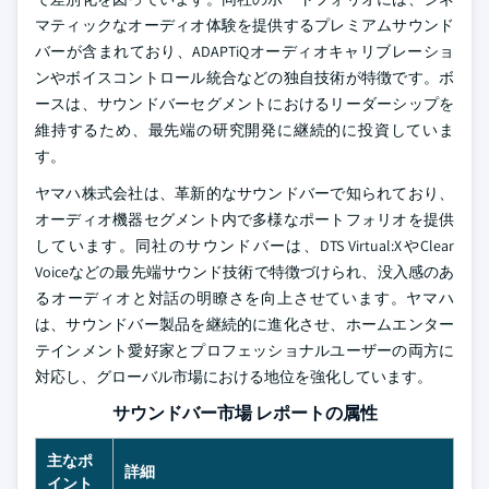
マティックなオーディオ体験を提供するプレミアムサウンド
バーが含まれており、ADAPTiQオーディオキャリブレーショ
ンやボイスコントロール統合などの独自技術が特徴です。ボ
ースは、サウンドバーセグメントにおけるリーダーシップを
維持するため、最先端の研究開発に継続的に投資していま
す。
ヤマハ株式会社は、革新的なサウンドバーで知られており、
オーディオ機器セグメント内で多様なポートフォリオを提供
しています。同社のサウンドバーは、DTS Virtual:XやClear
Voiceなどの最先端サウンド技術で特徴づけられ、没入感のあ
るオーディオと対話の明瞭さを向上させています。ヤマハ
は、サウンドバー製品を継続的に進化させ、ホームエンター
テインメント愛好家とプロフェッショナルユーザーの両方に
対応し、グローバル市場における地位を強化しています。
サウンドバー市場 レポートの属性
主なポ
詳細
イント