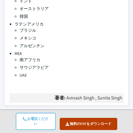
インド
オーストラリア
韓国
ラテンアメリカ
ブラジル
メキシコ
アルゼンチン
MEA
南アフリカ
サウジアラビア
UAE
著者:
Avinash Singh , Sunita Singh
よくある質問(FAQ):
お電話くださ
い
無料のPDFをダウンロード
2024年のサウンドバー市場の規模はどれ