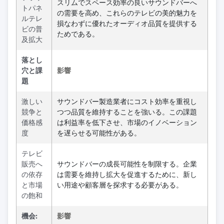
スリムでスペース効率の良いサウンドバーへ
トパネ
の需要を高め、これらのテレビの美的魅力を
ルテレ
損なわずに優れたオーディオ品質を提供する
ビの普
ためである。
及拡大
落とし
穴と課
影響
題
激しい
サウンドバー製造業者にコスト効率を重視し
競争と
つつ品質を維持することを強いる。この課題
価格感
は利益率を低下させ、市場のイノベーション
度
を遅らせる可能性がある。
テレビ
販売へ
サウンドバーの成長可能性を制限する。企業
の依存
は需要を維持し拡大を促進するために、新し
と市場
い用途や顧客層を探求する必要がある。
の飽和
機会:
影響