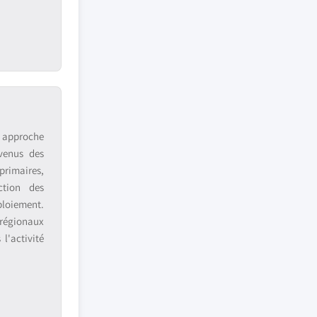
e approche
venus des
primaires,
ction des
ploiement.
 régionaux
l'activité