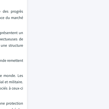
e des progrès
ance du marché
eprésentent un
pectueuses de
 une structure
monde remettent
 le monde. Les
l et militaire.
ciés à ceux-ci
une protection