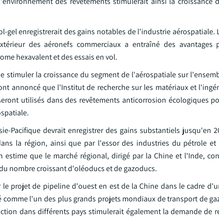
 l'environnement des revêtements stimulerait ainsi la croissance
-gel enregistrerait des gains notables de l'industrie aérospatiale. L
xtérieur des aéronefs commerciaux a entraîné des avantages p
rome hexavalent et des essais en vol.
 de stimuler la croissance du segment de l'aérospatiale sur l'ense
nt annoncé que l'Institut de recherche sur les matériaux et l'ingé
ront utilisés dans des revêtements anticorrosion écologiques pou
spatiale.
ie-Pacifique devrait enregistrer des gains substantiels jusqu'en 2
dans la région, ainsi que par l'essor des industries du pétrole et
estime que le marché régional, dirigé par la Chine et l'Inde, con
 du nombre croissant d'oléoducs et de gazoducs.
 le projet de pipeline d'ouest en est de la Chine dans le cadre d'
éré comme l'un des plus grands projets mondiaux de transport de ga
ruction dans différents pays stimulerait également la demande de 