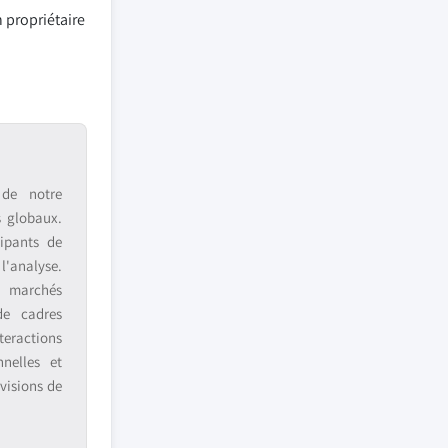
 propriétaire
 de notre
s globaux.
ipants de
 l'analyse.
s marchés
de cadres
teractions
nnelles et
visions de