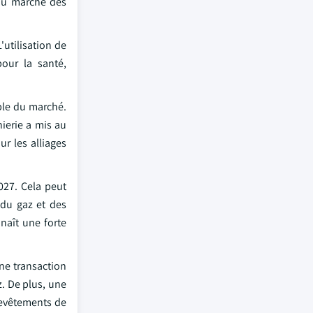
 du marché des
'utilisation de
our la santé,
mble du marché.
nierie a mis au
r les alliages
027. Cela peut
 du gaz et des
naît une forte
une transaction
z. De plus, une
revêtements de