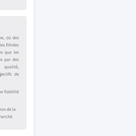
ne, où des
s filtrées
es que les
ue par des
 qualité,
jectifs de
 fiabilité
ion de la
 marché