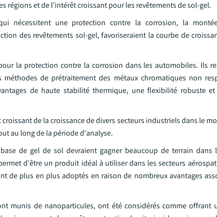
s régions et de l'intérêt croissant pour les revêtements de sol-gel.
, qui nécessitent une protection contre la corrosion, la monté
tion des revêtements sol-gel, favoriseraient la courbe de croiss
pour la protection contre la corrosion dans les automobiles. Ils r
des méthodes de prétraitement des métaux chromatiques non res
antages de haute stabilité thermique, une flexibilité robuste et
rêt croissant de la croissance de divers secteurs industriels dans le 
ut au long de la période d'analyse.
à base de gel de sol devraient gagner beaucoup de terrain dans
et d'être un produit idéal à utiliser dans les secteurs aérospatia
sont de plus en plus adoptés en raison de nombreux avantages asso
sont munis de nanoparticules, ont été considérés comme offrant 