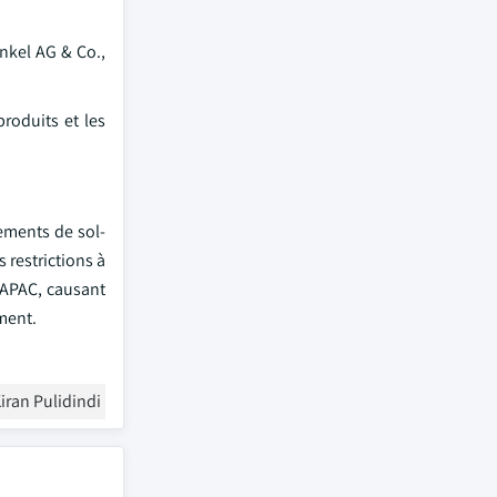
nkel AG & Co.,
roduits et les
ements de sol-
s restrictions à
l'APAC, causant
ment.
iran Pulidindi