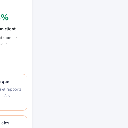
5%
n client
ationnelle
5 ans
mique
s et rapports
lisées
iales