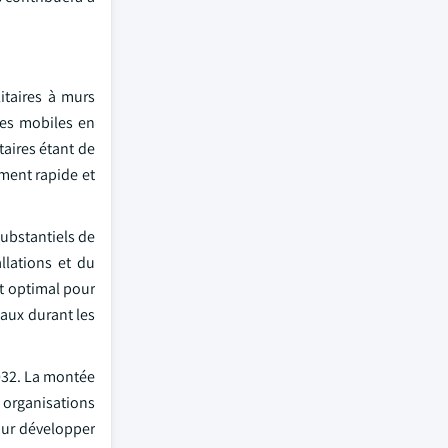
itaires à murs
res mobiles en
taires étant de
ment rapide et
substantiels de
llations et du
at optimal pour
iaux durant les
032. La montée
 organisations
our développer