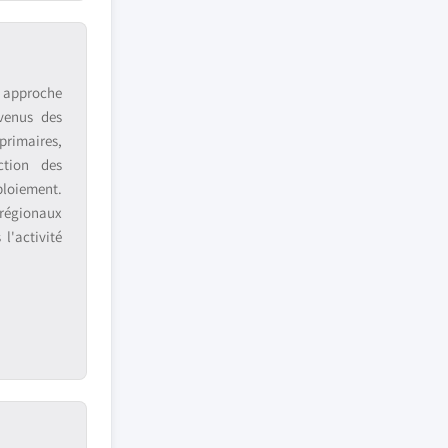
e approche
venus des
primaires,
ction des
ploiement.
 régionaux
l'activité