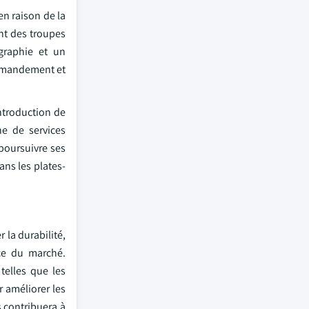
en raison de la
nt des troupes
graphie et un
ommandement et
introduction de
ne de services
poursuivre ses
ans les plates-
 la durabilité,
nce du marché.
telles que les
r améliorer les
 contribuera à