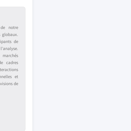
 de notre
s globaux.
ipants de
 l'analyse.
s marchés
de cadres
teractions
nnelles et
visions de