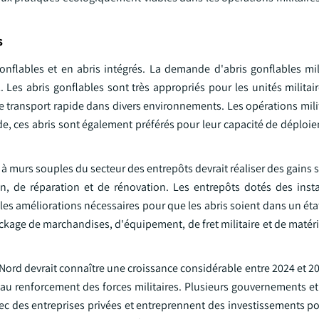
s
onflables et en abris intégrés. La demande d'abris gonflables mil
 Les abris gonflables sont très appropriés pour les unités militai
 de transport rapide dans divers environnements. Les opérations mili
e, ces abris sont également préférés pour leur capacité de déploie
es à murs souples du secteur des entrepôts devrait réaliser des gains 
n, de réparation et de rénovation. Les entrepôts dotés des insta
les améliorations nécessaires pour que les abris soient dans un ét
ckage de marchandises, d'équipement, de fret militaire et de matér
Nord devrait connaître une croissance considérable entre 2024 et 2
au renforcement des forces militaires. Plusieurs gouvernements et
vec des entreprises privées et entreprennent des investissements p