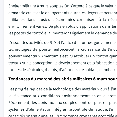
Shelter militaire à murs souples On s'attend à ce que la valeu
demande croissante de logements durables, légers et personn
militaires dans plusieurs économies conduisent à la néce
environnement variés. De plus en plus d'applications dans l
les postes de contrôle, alimenteront également la demande de
L'essor des activités de R-D et l'afflux de normes gouvernement
technologies de pointe renforceront la croissance de l'indu
gouvernementaux Amentum s'est vu attribuer un contrat quinq
travaux sur la conception, le développement et la fabrication 
formes de véhicules, d'abris, d'aéronefs, de soldats, d'embarc
Tendances du marché des abris militaires à murs sou
Les progrès rapides de la technologie des matériaux dus à l'ut
la résistance aux conditions environnementales et la prot
Récemment, les abris muraux souples sont de plus en plus i
systèmes d'alimentation intégrés, le contrôle climatique, l'in
capacités opérationnelles. L'importance croissante accordée a