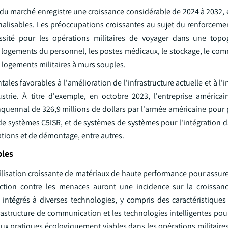
r du marché enregistre une croissance considérable de 2024 à 2032, 
alisables. Les préoccupations croissantes au sujet du renforceme
ssité pour les opérations militaires de voyager dans une topo
es logements du personnel, les postes médicaux, le stockage, le c
 logements militaires à murs souples.
ales favorables à l'amélioration de l'infrastructure actuelle et à l'
strie. À titre d'exemple, en octobre 2023, l'entreprise américai
uennal de 326,9 millions de dollars par l'armée américaine pour 
de systèmes C5ISR, et de systèmes de systèmes pour l'intégration d
ations et de démontage, entre autres.
ples
ilisation croissante de matériaux de haute performance pour assurer
ection contre les menaces auront une incidence sur la croissa
ntégrés à diverses technologies, y compris des caractéristiques 
frastructure de communication et les technologies intelligentes pou
ux pratiques écologiquement viables dans les opérations militaires