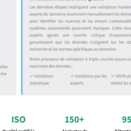
:
Les dernières étapes impliquent une validation humai
experts du domaine examinent manuellement les donnée
pour identifier les nuances et les erreurs contextuell
systèmes automatisés pourraient manquer. Cette rev
experts ajoute une couche critique d'assurance
garantissant que les données s'alignent sur les ob
recherche et les normes spécifiques au domaine.
Notre processus de validation à triple couche assure une
maximale des données :
lles
rtie
✓ Validation
✓ Validation par les
✓ Vérificat
statistique
experts
réalité du
ISO
150+
9