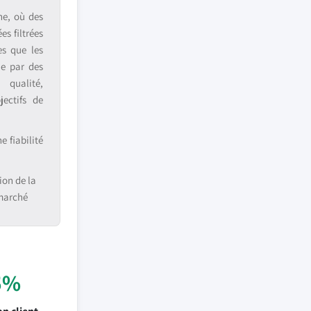
ne, où des
s filtrées
es que les
ue par des
 qualité,
jectifs de
 fiabilité
ion de la
 marché
5%