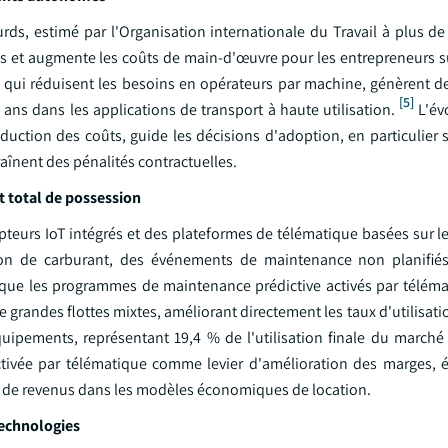
rds, estimé par l'Organisation internationale du Travail à plus de
ets et augmente les coûts de main-d'œuvre pour les entrepreneurs s
ui réduisent les besoins en opérateurs par machine, génèrent d
[5]
ns dans les applications de transport à haute utilisation.
L'év
réduction des coûts, guide les décisions d'adoption, en particulier 
aînent des pénalités contractuelles.
t total de possession
pteurs IoT intégrés et des plateformes de télématique basées sur l
tion de carburant, des événements de maintenance non planifié
que les programmes de maintenance prédictive activés par télém
 grandes flottes mixtes, améliorant directement les taux d'utilisati
quipements, représentant 19,4 % de l'utilisation finale du marché
 activée par télématique comme levier d'amélioration des marges, 
tion de revenus dans les modèles économiques de location.
technologies