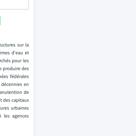
ructures sur la
tèmes d'eau et
rchés pour les
e produire des
nées fédérales
s décennies en
anutention de
nt des capitaux
tures urbaines
i les agences