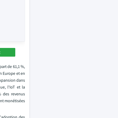
t
art de 61,1 %,
n Europe et en
expansion dans
e, l'IoT et la
% des revenus
ent monétisées
 l'adoption des