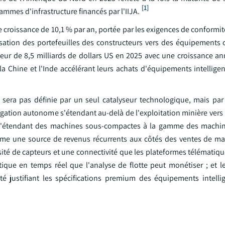
[1]
ammes d'infrastructure financés par l'IIJA.
 croissance de 10,1 % par an, portée par les exigences de conformit
lisation des portefeuilles des constructeurs vers des équipements 
teur de 8,5 milliards de dollars US en 2025 avec une croissance an
la Chine et l'Inde accélérant leurs achats d'équipements intellige
era pas définie par un seul catalyseur technologique, mais par
igation autonome s'étendant au-delà de l'exploitation minière vers l
erie s'étendant des machines sous-compactes à la gamme des machi
comme une source de revenus récurrents aux côtés des ventes de ma
sité de capteurs et une connectivité que les plateformes télématiq
tique en temps réel que l'analyse de flotte peut monétiser ; et le
té justifiant les spécifications premium des équipements intelli