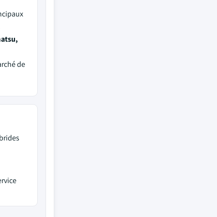
ncipaux
t
matsu,
arché de
brides
rvice