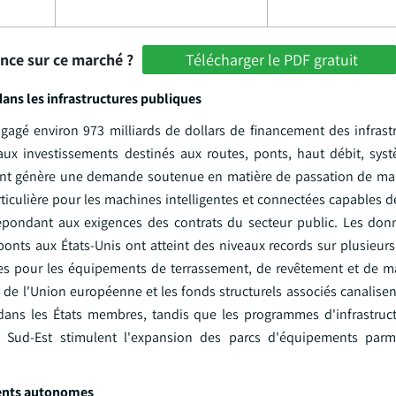
ance sur ce marché ?
Télécharger le PDF gratuit
ns les infrastructures publiques
engagé environ 973 milliards de dollars de financement des infrast
ux investissements destinés aux routes, ponts, haut débit, sys
ement génère une demande soutenue en matière de passation de ma
iculière pour les machines intelligentes et connectées capables d
épondant aux exigences des contrats du secteur public. Les don
ponts aux États-Unis ont atteint des niveaux records sur plusieur
es pour les équipements de terrassement, de revêtement et de m
e de l'Union européenne et les fonds structurels associés canalise
at dans les États membres, tandis que les programmes d'infrastruc
Sud-Est stimulent l'expansion des parcs d'équipements parm
ments autonomes