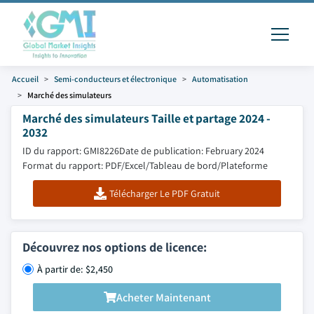
Accueil
Semi-conducteurs et électronique
Automatisation
Marché des simulateurs
Marché des simulateurs Taille et partage 2024 -
2032
ID du rapport: GMI8226
Date de publication: February 2024
Format du rapport: PDF/Excel/Tableau de bord/Plateforme
Télécharger Le PDF Gratuit
Découvrez nos options de licence:
À partir de: $2,450
Acheter Maintenant