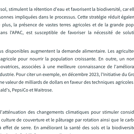
l, stimulent la rétention d'eau et favorisent la biodiversité, car ell
rsonnes impliquées dans le processus. Cette stratégie réduit égale
 plus, la présence de vastes terres agricoles et de la grande pop
ans l'APAC, est susceptible de favoriser la nécessité de solut
nus disponibles augmentent la demande alimentaire. Les agricul
 agricole pour nourrir la population croissante. En outre, un no
novatrices, associées à une meilleure connaissance de l'améliora
ndustrie. Pour citer un exemple, en décembre 2023, l'Initiative du Gr
ne valeur de milliards de dollars en faveur des techniques agricoles
ld's, PepsiCo et Waitrose.
 l'atténuation des changements climatiques pour stimuler consi
culture de couverture et le pâturage par rotation ainsi que le car
effet de serre. En améliorant la santé des sols et la biodiversité