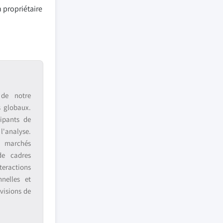
 propriétaire
 de notre
s globaux.
ipants de
 l'analyse.
s marchés
de cadres
teractions
nnelles et
visions de