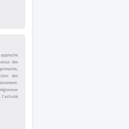
e approche
venus des
primaires,
ction des
ploiement.
 régionaux
l'activité