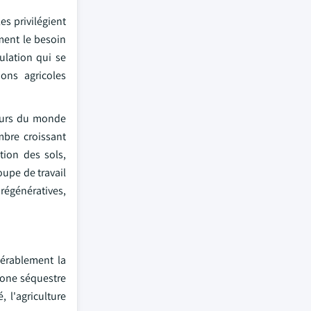
es privilégient
ment le besoin
ulation qui se
ions agricoles
teurs du monde
mbre croissant
tion des sols,
oupe de travail
 régénératives,
dérablement la
bone séquestre
, l'agriculture