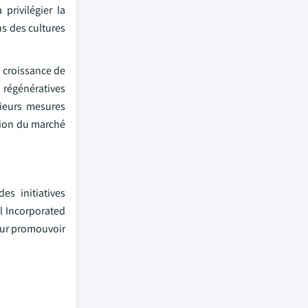
privilégier la
ns des cultures
e croissance de
s régénératives
sieurs mesures
sion du marché
es initiatives
l Incorporated
pour promouvoir