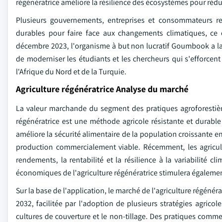
régénératrice améliore la résilience des écosystèmes pour rédui
Plusieurs gouvernements, entreprises et consommateurs re
durables pour faire face aux changements climatiques, ce 
décembre 2023, l'organisme à but non lucratif Goumbook a lan
de moderniser les étudiants et les chercheurs qui s'efforcen
l'Afrique du Nord et de la Turquie.
Agriculture régénératrice Analyse du marché
La valeur marchande du segment des pratiques agroforestière
régénératrice est une méthode agricole résistante et durabl
améliore la sécurité alimentaire de la population croissante e
production commercialement viable. Récemment, les agricult
rendements, la rentabilité et la résilience à la variabilité
économiques de l'agriculture régénératrice stimulera égaleme
Sur la base de l'application, le marché de l'agriculture régén
2032, facilitée par l'adoption de plusieurs stratégies agric
cultures de couverture et le non-tillage. Des pratiques comme l