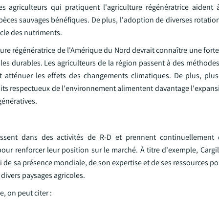
 agriculteurs qui pratiquent l'agriculture régénératrice aident à 
 espèces sauvages bénéfiques. De plus, l'adoption de diverses rotatio
ycle des nutriments.
lture régénératrice de l'Amérique du Nord devrait connaître une fort
oles durables. Les agriculteurs de la région passent à des méthode
 et atténuer les effets des changements climatiques. De plus, plu
uits respectueux de l'environnement alimentent davantage l'expan
génératives.
stissent dans des activités de R-D et prennent continuellement d
r renforcer leur position sur le marché. À titre d'exemple, Cargil
parti de sa présence mondiale, de son expertise et de ses ressources 
 divers paysages agricoles.
, on peut citer :