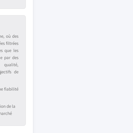
ne, où des
s filtrées
es que les
ue par des
 qualité,
jectifs de
 fiabilité
ion de la
 marché