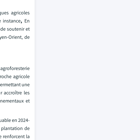
ues agricoles
e instance
,
En
de soutenir et
yen-Orient, de
agroforesterie
roche agricole
 permettant une
 accroître les
onnementaux et
quable en 2024-
 plantation de
e renforcent la