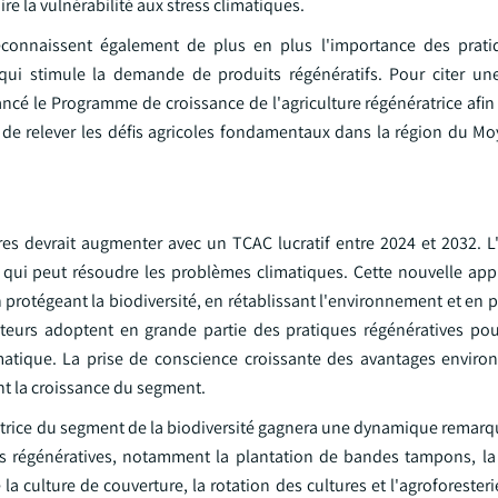
re la vulnérabilité aux stress climatiques.
connaissent également de plus en plus l'importance des pratiq
qui stimule la demande de produits régénératifs. Pour citer un
cé le Programme de croissance de l'agriculture régénératrice afin 
t de relever les défis agricoles fondamentaux dans la région du Mo
s devrait augmenter avec un TCAC lucratif entre 2024 et 2032. L'
e qui peut résoudre les problèmes climatiques. Cette nouvelle app
n protégeant la biodiversité, en rétablissant l'environnement et en
eurs adoptent en grande partie des pratiques régénératives pour
 climatique. La prise de conscience croissante des avantages envir
nt la croissance du segment.
ératrice du segment de la biodiversité gagnera une dynamique remar
oles régénératives, notamment la plantation de bandes tampons, la
a culture de couverture, la rotation des cultures et l'agroforesteri