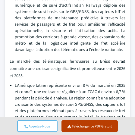
numérique et de suivi d'actifs.Indian Railways déploie des
systèmes de suivi basés sur le GPS/GNSS, des capteurs IoT et
des plateformes de maintenance prédictive à travers les
services de passagers et de fret pour améliorer l'efficacité
opérationnelle, la sécurité et l'utilisation des actifs. La
promotion des corridors à grande vitesse, des expansions de
métro et de la logistique intelligente de fret accélère
davantage l'adoption des télématiques à l'échelle nationale.
Le marché des télématiques ferroviaires au Brésil devrait
connaître une croissance significative et prometteuse entre 2026
et 2035.
L'Amérique latine représente environ 8 % du marché en 2025
et connaît une croissance régulière à un TCAC d'environ 8,7 %
pendant la période d'analyse. La région connaît une adoption
croissante des systèmes de suivi GPS/GNSS, des capteurs IoT
et des plateformes télématiques à travers les réseaux de fret
et de passagers. Des pays comme le Brésil, le Mexique et le
Chili investissent dans la modernisation des infrastructures
Appelez-Nous
Télécharger Le PDF Gratuit
ferroviaires, la mise à niveau des systèmes de signalisation et