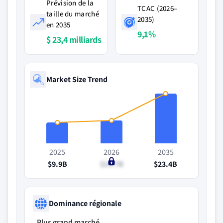
Prévision de la
TCAC (2026–
taille du marché
2035)
en 2035
9,1%
$ 23,4 milliards
Market Size Trend
2025
2026
2035
$9.9B
$10.7B
$23.4B
Dominance régionale
Plus grand marché