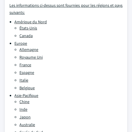
Les informations ci-dessus sont fournies pour les régions et pays
suivants:
Amérique du Nord
États-Unis
Canada
Europe
Allemagne
Royaume Uni
France
Espagne
Italie
Belgique
Asie-Pacifique
Chine
Inde
Japon
Australie