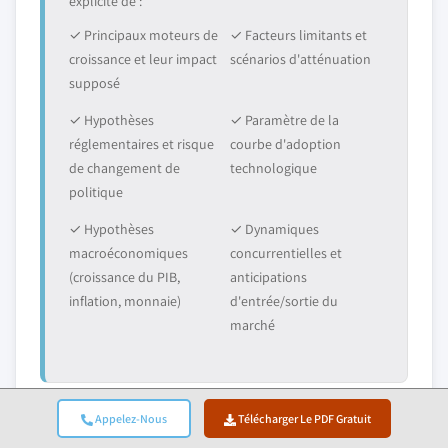
explicite de :
✓ Principaux moteurs de
✓ Facteurs limitants et
croissance et leur impact
scénarios d'atténuation
supposé
✓ Hypothèses
✓ Paramètre de la
réglementaires et risque
courbe d'adoption
de changement de
technologique
politique
✓ Hypothèses
✓ Dynamiques
macroéconomiques
concurrentielles et
(croissance du PIB,
anticipations
inflation, monnaie)
d'entrée/sortie du
marché
Appelez-Nous
Télécharger Le PDF Gratuit
6. Validation Et Assurance Qualité