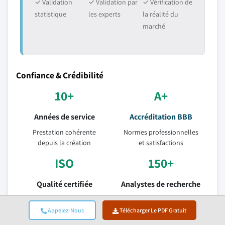
✓ Validation
✓ Validation par
✓ Vérification de
statistique
les experts
la réalité du
marché
Confiance & Crédibilité
10+
A+
Années de service
Accréditation BBB
Prestation cohérente
Normes professionnelles
depuis la création
et satisfactions
ISO
150+
Qualité certifiée
Analystes de recherche
Entreprise certifiée ISO
Dans plus de 10 secteurs
9001-2015
industriels
Appelez-Nous
Télécharger Le PDF Gratuit