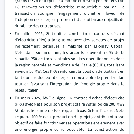
grands PPA d'entreprise au monde et devrait generer environ
1,8 terawatt-heures d'electricite renouvelable par an. La
transaction souligne l'engagement d'Enel en faveur de
l'adoption des energies propres et du soutien aux objectifs de
durabilite des entreprises.
En juillet 2025, Statkraft a conclu trois contrats d'achat
d'electricite (PPA) a long terme avec des societes de projet
indirectement detenues a majorite par Ellomay Capital.
S'etendant sur neuf ans, les accords couvrent 75 % de la
capacite P50 de trois centrales solaires operationnelles dans
la region centrale et meridionale de l'Italie (CSUD), totalisant
environ 38 MW. Ces PPA renforcent la position de Statkraft en
tant que producteur d'energie renouvelable de premier plan
tout en favorisant l'integration de l'energie propre dans le
reseau italien.
En mars 2025, RWE a signe un contrat d'achat d'electricite
(PPA) avec Meta pour son projet solaire Waterloo de 200 MW?
AC dans le comte de Bastrop, au Texas. Selon l'accord, Meta
acquerra 100 % de la production du projet, contribuant a son
objectif de faire fonctionner ses operations entierement avec
une energie propre et renouvelable. La construction du