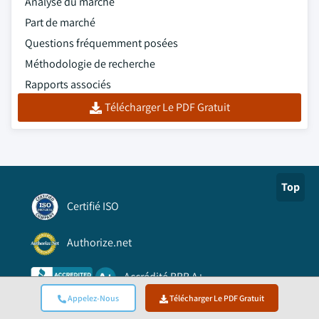
Analyse du marché
Part de marché
Questions fréquemment posées
Méthodologie de recherche
Rapports associés
Télécharger Le PDF Gratuit
Top
Certifié ISO
Authorize.net
Accrédité BBB A+
Appelez-Nous
Télécharger Le PDF Gratuit
Reconnu par Viking Cloud