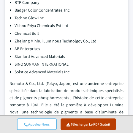
RTP Company
Badger Color Concentrates, Inc
Techno Glow Inc
Vishnu Priya Chemicals Pvt Ltd
Chemical Bull
Zhejiang Minhui Luminous Technolgoy Co., Ltd
AB Enterprises
Stanford Advanced Materials
SINO SUNMAN INTERNATIONAL
Solstice Advanced Materials Inc.
Nemoto & Co., Ltd. (Tokyo, Japon) est une ancienne entreprise
spécialisée dans la fabrication de produits chimiques spécialisés
et de pigments phosphorescents ; l'histoire de cette entreprise
remonte à 1941. Elle a été la première à développer Lumina
Nova, une technologie de pigments à base d'aluminate de
strontium à longue persistance, beaucoup plus lumineux et
Appelez-Nous
Télécharger Le PDF Gratuit
durables que les pigments à base de sulfure de zinc, et le plus