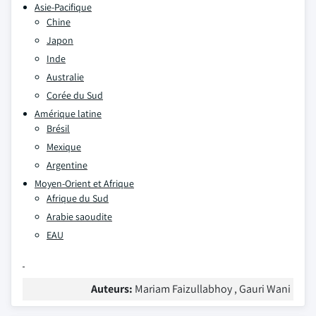
Asie-Pacifique
Chine
Japon
Inde
Australie
Corée du Sud
Amérique latine
Brésil
Mexique
Argentine
Moyen-Orient et Afrique
Afrique du Sud
Arabie saoudite
EAU
Auteurs:
Mariam Faizullabhoy , Gauri Wani