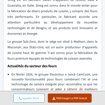
Guastalla, en Italie. Smeg est connu dans le monde entier pour
la fabrication de divers produits de cuisine, y compris des fours
très performants. En particulier, ce fabricant accorde une
attention particulière au développement de nouvelles
technologies et de designs, et ses produits sont innovants et
économes en énergie.
Le groupe Sub-Zero, dont le siège est situé à Madison, dans le
Wisconsin, aux États-Unis, est un autre producteur d'appareils
de cuisine haut de gamme. Il est connu pour la fabrication de
fours premium équipés de technologies de cuisson avancées.
Actualités du secteur des fours
En février 2026, le groupe Electrolux a lancé CamCook, une
nouvelle fonctionnalité pour fours combinant l'IA et une
technologie de caméra intégrée pour reconnaître ce que les
consommateurs cuisinent et aider à obtenir de meilleurs
résultats. Associé à l'IA TasteAssist, le système traduit les
Appelez-Nous
Télécharger Le PDF Gratuit
recettes en ligne en paramètres de four optimisés, favorisant
une cuisson plus sûre et plus économe en énergie.