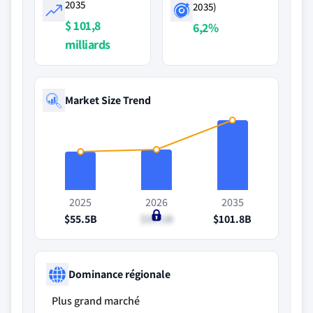
2035
2035)
$ 101,8
6,2%
milliards
Market Size Trend
2025
2026
2035
$55.5B
$59.1B
$101.8B
Dominance régionale
Plus grand marché