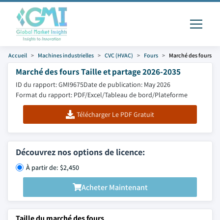
Accueil
Machines industrielles
CVC (HVAC)
Fours
Marché des fours
Marché des fours Taille et partage 2026-2035
ID du rapport: GMI9675
Date de publication: May 2026
Format du rapport: PDF/Excel/Tableau de bord/Plateforme
Télécharger Le PDF Gratuit
Découvrez nos options de licence:
À partir de: $2,450
Acheter Maintenant
Taille du marché des fours