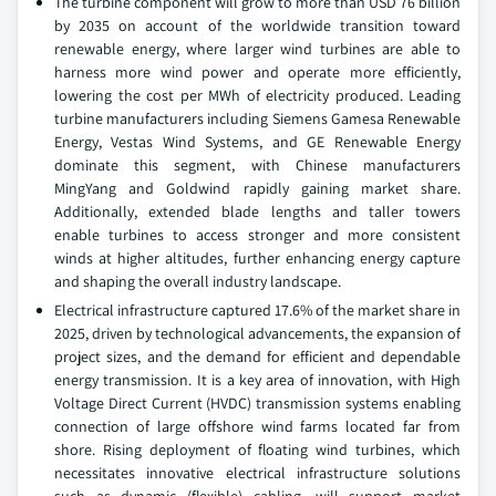
The turbine component will grow to more than USD 76 billion
by 2035 on account of the worldwide transition toward
renewable energy, where larger wind turbines are able to
harness more wind power and operate more efficiently,
lowering the cost per MWh of electricity produced. Leading
turbine manufacturers including Siemens Gamesa Renewable
Energy, Vestas Wind Systems, and GE Renewable Energy
dominate this segment, with Chinese manufacturers
MingYang and Goldwind rapidly gaining market share.
Additionally, extended blade lengths and taller towers
enable turbines to access stronger and more consistent
winds at higher altitudes, further enhancing energy capture
and shaping the overall industry landscape.
Electrical infrastructure captured 17.6% of the market share in
2025, driven by technological advancements, the expansion of
project sizes, and the demand for efficient and dependable
energy transmission. It is a key area of innovation, with High
Voltage Direct Current (HVDC) transmission systems enabling
connection of large offshore wind farms located far from
shore. Rising deployment of floating wind turbines, which
necessitates innovative electrical infrastructure solutions
such as dynamic (flexible) cabling, will support market