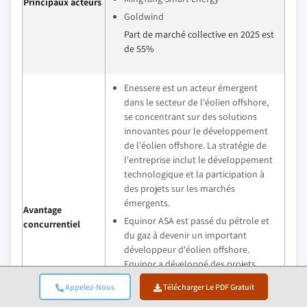
Principaux acteurs
Goldwind
Part de marché collective en 2025 est
de 55%
Enessere est un acteur émergent
dans le secteur de l'éolien offshore,
se concentrant sur des solutions
innovantes pour le développement
de l'éolien offshore. La stratégie de
l'entreprise inclut le développement
technologique et la participation à
des projets sur les marchés
émergents.
Avantage
Equinor ASA est passé du pétrole et
concurrentiel
du gaz à devenir un important
développeur d'éolien offshore.
Equinor a développé des projets
éoliens offshore significatifs en
Appelez-Nous
Télécharger Le PDF Gratuit
Europe et étend ses activités aux
États-Unis et sur les marchés