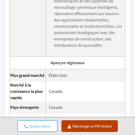
électroniques et des systèmes de
verrouillage cylindrique intelligents,
répondent efficacement aux besoins
des applications résidentielles,
commerciales et institutionnelles. Les
partenariats stratégiques avec des
entreprises de construction, des
distributeurs de quincailler
Aperçus régionaux
Plus grand marché
États-Unis
Marché à la
croissance la plus
Canada
rapide
Pays émergents
Canada
Le marché nord-américain des
serrures cylindriques pour portes
Appelez-Nous
Télécharger Le PDF Gratuit
devrait croître de manière stable en