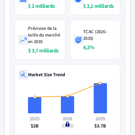
$ 2 milliards
$ 2,1 milliards
Prévision de la
TCAC (2026–
taille du marché
2035)
en 2035
6,3%
$ 3,7 milliards
Market Size Trend
2025
2026
2035
$2B
$2.1B
$3.7B