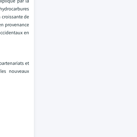
xplique par la
 hydrocarbures
n croissante de
 en provenance
 occidentaux en
artenariats et
 les nouveaux