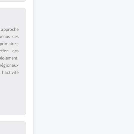
e approche
venus des
primaires,
ction des
ploiement.
 régionaux
l'activité