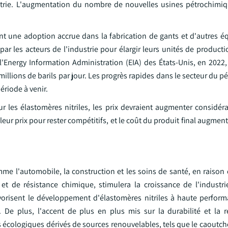
ustrie. L'augmentation du nombre de nouvelles usines pétrochimiq
ent une adoption accrue dans la fabrication de gants et d'autres 
par les acteurs de l'industrie pour élargir leurs unités de product
'Energy Information Administration (EIA) des États-Unis, en 2022,
illions de barils par jour. Les progrès rapides dans le secteur du pé
riode à venir.
r les élastomères nitriles, les prix devraient augmenter considér
leur prix pour rester compétitifs, et le coût du produit final augme
mme l'automobile, la construction et les soins de santé, en raison
 et de résistance chimique, stimulera la croissance de l'industri
vorisent le développement d'élastomères nitriles à haute perfor
 De plus, l'accent de plus en plus mis sur la durabilité et la 
 écologiques dérivés de sources renouvelables, tels que le caoutc