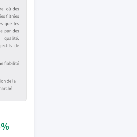
ne, où des
s filtrées
es que les
ue par des
 qualité,
jectifs de
 fiabilité
ion de la
 marché
5%