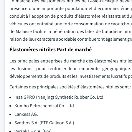
Le marché des élastomères nitriles de l'Asie-Pacifique devra
présence d'une importante population et d'économies émerge
conduit à l'adoption de produits d'élastomère résistants et du
véhicules ont entraîné une forte consommation de caoutchouc 
de Malaisie facilite la pénétration des latex de butadiène nit
raison de leur caractère abordable contribueront également gra
Élastomères nitriles Part de marché
Les principales entreprises du marché des élastomères nitrile
les fusions, pour renforcer leur empreinte géographique
développements de produits et les investissements lucratifs po
Certaines des principales sociétés d'élastomères nitriles sont :
Insa GPRO (Nanjing) Synthetic Rubber Co. Ltd.
Kumho Petrochemical Co., Ltd.
Lanxess AG.
Synthos S.A. (FTF Galleon S.A.)
Versalis S.p.A. (Eni)