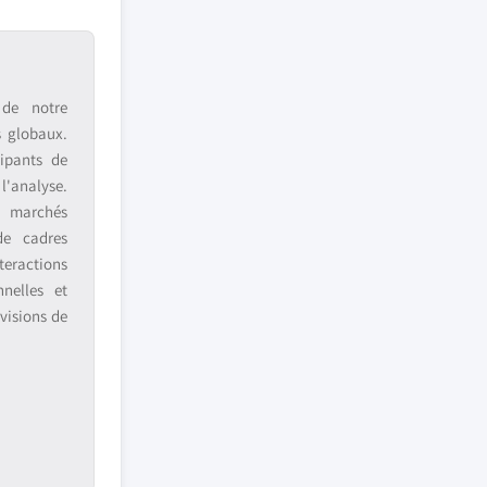
 de notre
s globaux.
ipants de
 l'analyse.
s marchés
de cadres
teractions
nnelles et
visions de