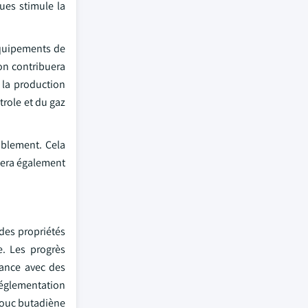
ues stimule la
équipements de
ion contribuera
 la production
trole et du gaz
ablement. Cela
ntera également
 des propriétés
e. Les progrès
mance avec des
réglementation
houc butadiène