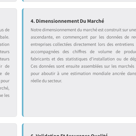
4. Dimensionnement Du Marché
us de
Notre dimensionnement du marché est construit sur un
bale.
ascendante, en commençant par les données de re
ation
entreprises collectées directement lors des entretiens 
teurs
accompagnées des chiffres de volume de produ
teurs
fabricants et des statistiques d'installation ou de dé
ir de
Ces données sont ensuite assemblées sur les marchés
se de
pour aboutir à une estimation mondiale ancrée dans 
 pour
réelle du secteur.
rché,
ue les
6. Validation Et Assurance Qualité