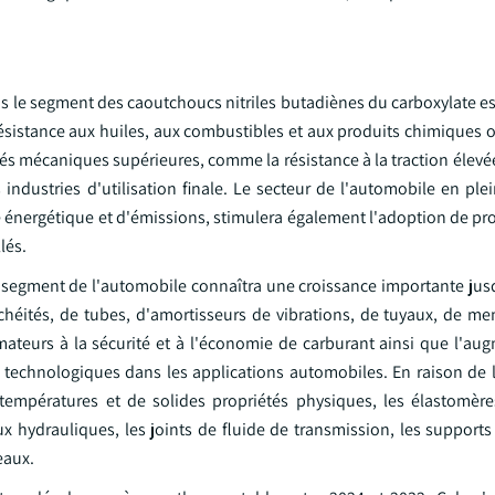
dans le segment des caoutchoucs nitriles butadiènes du carboxylate e
ésistance aux huiles, aux combustibles et aux produits chimiques o
tés mécaniques supérieures, comme la résistance à la traction élevée
ndustries d'utilisation finale. Le secteur de l'automobile en plei
é énergétique et d'émissions, stimulera également l'adoption de pr
lés.
du segment de l'automobile connaîtra une croissance importante jus
nchéités, de tubes, d'amortisseurs de vibrations, de tuyaux, de m
ateurs à la sécurité et à l'économie de carburant ainsi que l'au
 technologiques dans les applications automobiles. En raison de l
empératures et de solides propriétés physiques, les élastomères
ux hydrauliques, les joints de fluide de transmission, les support
eaux.