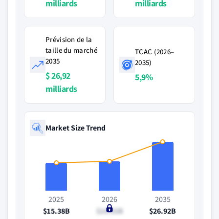
milliards
milliards
Prévision de la
taille du marché
TCAC (2026–
2035
2035)
$ 26,92
5,9%
milliards
Market Size Trend
2025
2026
2035
$15.38B
$16.02B
$26.92B