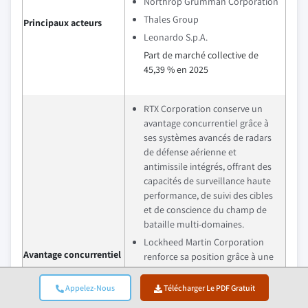
Northrop Grumman Corporation
Thales Group
Principaux acteurs
Leonardo S.p.A.
Part de marché collective de
45,39 % en 2025
RTX Corporation conserve un
avantage concurrentiel grâce à
ses systèmes avancés de radars
de défense aérienne et
antimissile intégrés, offrant des
capacités de surveillance haute
performance, de suivi des cibles
et de conscience du champ de
bataille multi-domaines.
Lockheed Martin Corporation
Avantage concurrentiel
renforce sa position grâce à une
innovation continue dans les
technologies de radars et de
Appelez-Nous
Télécharger Le PDF Gratuit
fusion de capteurs de nouvelle