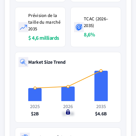
Prévision de la
TCAC (2026–
taille du marché
2035)
2035
8,6%
$ 4,6 milliards
Market Size Trend
2025
2026
2035
$2B
$2.2B
$4.6B