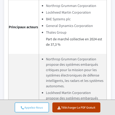
Northrop Grumman Corporation
Lockheed Martin Corporation
BAE Systems plc
General Dynamics Corporation
Principaux acteurs
Thales Group
Part de marché collective en 2024 est
de 37,3 %
Northrop Grumman Corporation
propose des systèmes embarqués
critiques pour la mission pour les
systèmes électroniques de défense
intelligents, les radars et les systèmes
autonomes.
Lockheed Martin Corporation
propose des systèmes embarqués
hautement avancés intégrés avec une
Appelez-Nous
Télécharger Le PDF Gratuit
Avantage
forte intégration de systèmes et une
concurrentiel
cybersécurité pour les secteurs de