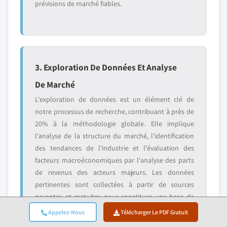
prévisions de marché fiables.
3. Exploration De Données Et Analyse
De Marché
L'exploration de données est un élément clé de
notre processus de recherche, contribuant à près de
20% à la méthodologie globale. Elle implique
l'analyse de la structure du marché, l'identification
des tendances de l'industrie et l'évaluation des
facteurs macroéconomiques par l'analyse des parts
de revenus des acteurs majeurs. Les données
pertinentes sont collectées à partir de sources
payantes et gratuites pour constituer une base de
données fiable. Ces informations sont ensuite
Appelez-Nous
Télécharger Le PDF Gratuit
intégrées pour soutenir la recherche primaire et le