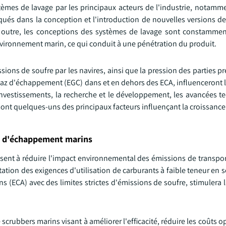
mes de lavage par les principaux acteurs de l'industrie, notamme
qués dans la conception et l'introduction de nouvelles versions d
En outre, les conceptions des systèmes de lavage sont constamme
l'environnement marin, ce qui conduit à une pénétration du produit.
ions de soufre par les navires, ainsi que la pression des parties p
 gaz d'échappement (EGC) dans et en dehors des ECA, influenceront
investissements, la recherche et le développement, les avancées t
sont quelques-uns des principaux facteurs influençant la croissanc
z d'échappement marins
visent à réduire l'impact environnemental des émissions de transpo
ation des exigences d'utilisation de carburants à faible teneur en 
ns (ECA) avec des limites strictes d'émissions de soufre, stimuler
crubbers marins visant à améliorer l'efficacité, réduire les coûts o