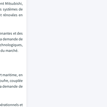
nt Mitsubishi,
es systèmes de
nt rénovées en
renantes et des
 la demande de
echnologiques,
e du marché.
rt maritime, en
soufre, couplée
a la demande de
pérationnels et