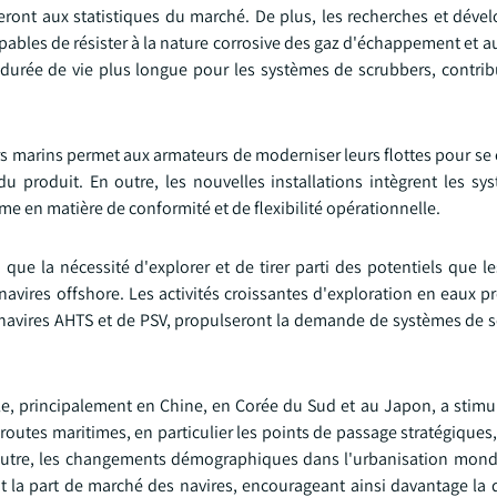
ront aux statistiques du marché. De plus, les recherches et dév
ables de résister à la nature corrosive des gaz d'échappement et a
durée de vie plus longue pour les systèmes de scrubbers, contribu
s marins permet aux armateurs de moderniser leurs flottes pour se
du produit. En outre, les nouvelles installations intègrent les sy
me en matière de conformité et de flexibilité opérationnelle.
i que la nécessité d'explorer et de tirer parti des potentiels que 
vires offshore. Les activités croissantes d'exploration en eaux pr
 navires AHTS et de PSV, propulseront la demande de systèmes de 
le, principalement en Chine, en Corée du Sud et au Japon, a stim
 routes maritimes, en particulier les points de passage stratégique
outre, les changements démographiques dans l'urbanisation mondi
ont la part de marché des navires, encourageant ainsi davantage l