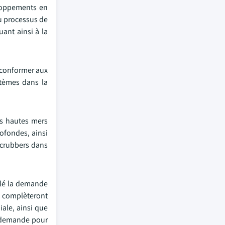
eloppements en
u processus de
ant ainsi à la
 conformer aux
stèmes dans la
les hautes mers
ofondes, ainsi
scrubbers dans
ulé la demande
s, complèteront
ale, ainsi que
a demande pour