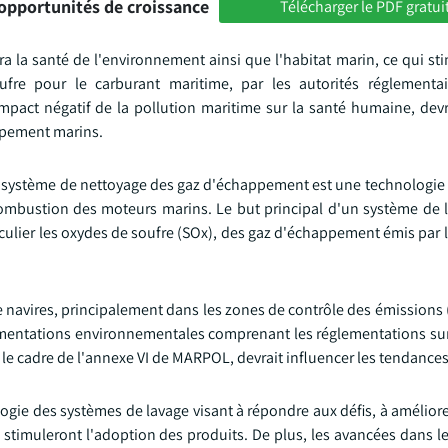
opportunités de croissance
Télécharger le PDF gratui
 la santé de l'environnement ainsi que l'habitat marin, ce qui sti
re pour le carburant maritime, par les autorités réglementai
impact négatif de la pollution maritime sur la santé humaine, devr
ppement marins.
ystème de nettoyage des gaz d'échappement est une technologie ut
 combustion des moteurs marins. Le but principal d'un système de 
iculier les oxydes de soufre (SOx), des gaz d'échappement émis par
e navires, principalement dans les zones de contrôle des émissions
ementations environnementales comprenant les réglementations sur
le cadre de l'annexe VI de MARPOL, devrait influencer les tendances
ie des systèmes de lavage visant à répondre aux défis, à améliorer 
stimuleront l'adoption des produits. De plus, les avancées dans l