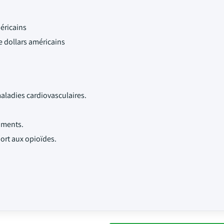
méricains
de dollars américains
ladies cardiovasculaires.
aments.
ort aux opioïdes.