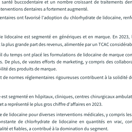
 la santé buccodentaire et un nombre croissant de traitements den
nterventions dentaires a fortement augmenté.
entaires ont favorisé l'adoption du chlorhydrate de lidocaïne, renf
de lidocaïne est segmenté en génériques et en marque. En 2023,
 la plus grande part des revenus, alimentée par un TCAC considérab
 fil du temps ont placé les formulations de lidocaïne de marque c
ts. De plus, de vastes efforts de marketing, y compris des collabor
ibilité des produits de marque.
pect de normes réglementaires rigoureuses contribuent à la solidité 
ne est segmenté en hôpitaux, cliniques, centres chirurgicaux ambulat
t a représenté le plus gros chiffre d'affaires en 2023.
e de lidocaïne pour diverses interventions médicales, y compris les 
nstante de chlorhydrate de lidocaïne en quantités en vrac, co
ité et fiables, a contribué à la domination du segment.