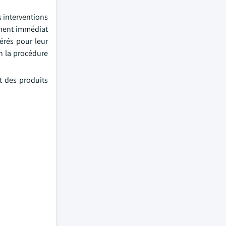
s interventions
ement immédiat
férés pour leur
on la procédure
nt des produits