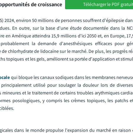
opportunités de croissance
Télécharger le PDF gratui
) 2024, environ 50 millions de personnes souffrent d'épilepsie dan
ndues. En outre, sur la base d'une étude documentée dans la NCBI
ire en Amérique atteindra 15,9 millions d'ici 2050 et, en Europe, 17,9
ît probablement la demande d'anesthésiques efficaces pour gér
 de chlorhydrate de lidocaïne sur le marché. De plus, les progrès ré
hs topiques et les gels, améliorent sa portée d'application et stim
ocale
qui bloque les canaux sodiques dans les membranes nerveu
t principalement utilisé pour soulager la douleur lors de diverses
ies mineures et le traitement de certains troubles arythmiques cardi
formes posologiques, y compris les crèmes topiques, les patchs et
ciblées.
gicales dans le monde propulse l'expansion du marché en raison de