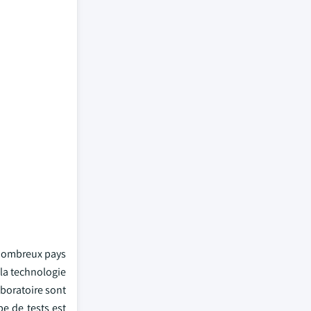
e nombreux pays
 la technologie
aboratoire sont
e de tests est