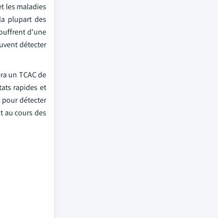
t les maladies
la plupart des
ouffrent d'une
euvent détecter
vera un TCAC de
tats rapides et
 pour détecter
it au cours des