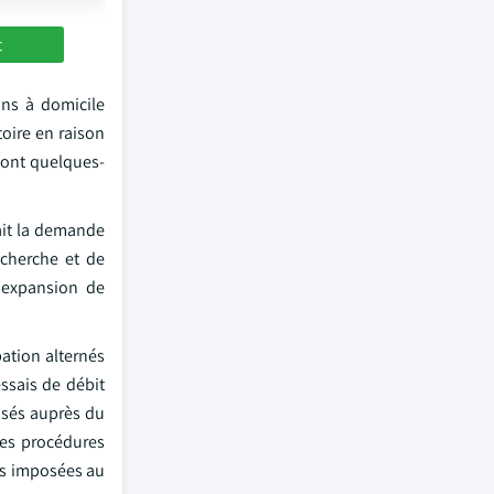
t
ins à domicile
toire en raison
 sont quelques-
ait la demande
echerche et de
'expansion de
ation alternés
essais de débit
isés auprès du
ues procédures
es imposées au