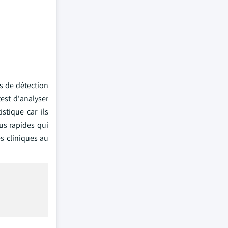
ts de détection
test d'analyser
stique car ils
lus rapides qui
es cliniques au