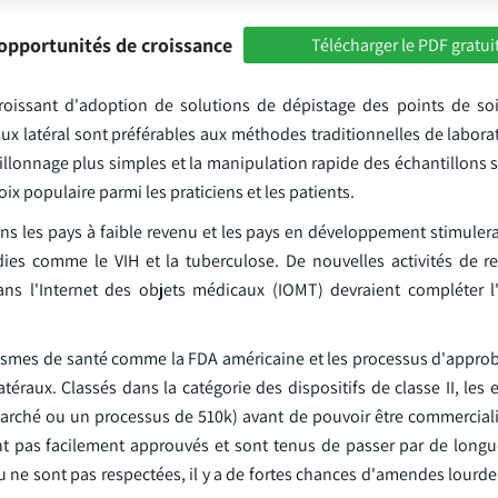
opportunités de croissance
Télécharger le PDF gratui
croissant d'adoption de solutions de dépistage des points de so
flux latéral sont préférables aux méthodes traditionnelles de labora
ntillonnage plus simples et la manipulation rapide des échantillons
x populaire parmi les praticiens et les patients.
ans les pays à faible revenu et les pays en développement stimuler
ies comme le VIH et la tuberculose. De nouvelles activités de r
ns l'Internet des objets médicaux (IOMT) devraient compléter l
nismes de santé comme la FDA américaine et les processus d'approb
raux. Classés dans la catégorie des dispositifs de classe II, les 
 marché ou un processus de 510k) avant de pouvoir être commercial
sont pas facilement approuvés et sont tenus de passer par de long
u ne sont pas respectées, il y a de fortes chances d'amendes lourd