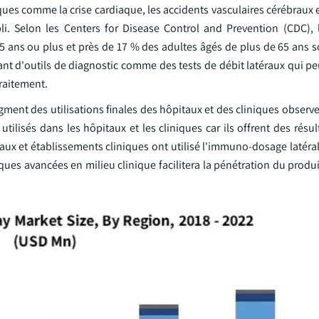
es comme la crise cardiaque, les accidents vasculaires cérébraux e
li. Selon les Centers for Disease Control and Prevention (CDC), 
 ans ou plus et près de 17 % des adultes âgés de plus de 65 ans s
ant d'outils de diagnostic comme des tests de débit latéraux qui p
raitement.
gment des utilisations finales des hôpitaux et des cliniques obser
utilisés dans les hôpitaux et les cliniques car ils offrent des résul
x et établissements cliniques ont utilisé l'immuno-dosage latéral
iques avancées en milieu clinique facilitera la pénétration du produ