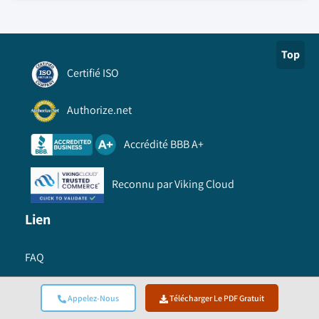
Top
Certifié ISO
Authorize.net
Accrédité BBB A+
Reconnu par Viking Cloud
Lien
FAQ
Comment commander
Appelez-Nous
Télécharger Le PDF Gratuit
Information