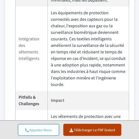
minimales, mais les dépassent.
Les équipements de protection
connectés avec des capteurs pour la
chaleur, l'exposition aux gaz ou la
surveillance biométrique deviennent
Intégration
courants. Ces textiles intelligents
des
améliorent la surveillance de la sécurité
vêtements
en temps réel et réduisent le temps de
intelligents
réponse en cas d'incident, ce qui conduit
à une adoption plus rapide, notamment
dans les industries à haut risque comme
l'exploitation minière et l'ingénierie
lourde.
Pitfalls &
Impact
Challenges
Les vêtements de protection avec une
protection multicouche ou une
intégration de technologie intelligente
Appelez-Nous
Télécharger Le PDF Gratuit
Coût élevé
sont souvent proposés à un prix élevé.