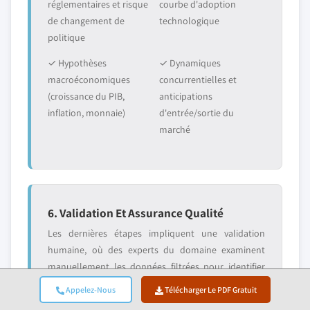
réglementaires et risque
courbe d'adoption
de changement de
technologique
politique
✓ Hypothèses
✓ Dynamiques
macroéconomiques
concurrentielles et
(croissance du PIB,
anticipations
inflation, monnaie)
d'entrée/sortie du
marché
6. Validation Et Assurance Qualité
Les dernières étapes impliquent une validation
humaine, où des experts du domaine examinent
manuellement les données filtrées pour identifier
les nuances et les erreurs contextuelles que les
Appelez-Nous
Télécharger Le PDF Gratuit
systèmes automatisés pourraient manquer. Cette