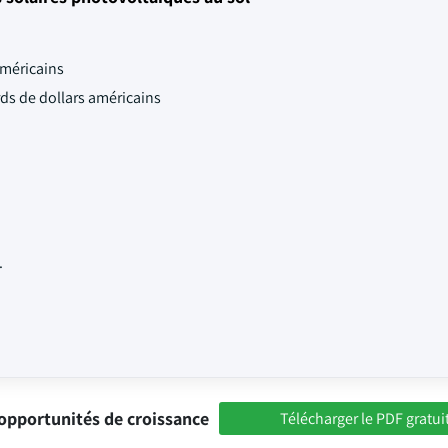
américains
ards de dollars américains
.
opportunités de croissance
Télécharger le PDF gratui