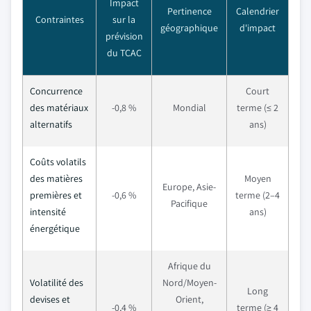
Impact
Pertinence
Calendrier
Contraintes
sur la
géographique
d'impact
prévision
du TCAC
Concurrence
Court
des matériaux
-0,8 %
Mondial
terme (≤ 2
alternatifs
ans)
Coûts volatils
des matières
Moyen
Europe, Asie-
premières et
-0,6 %
terme (2–4
Pacifique
intensité
ans)
énergétique
Afrique du
Volatilité des
Nord/Moyen-
Long
devises et
Orient,
-0,4 %
terme (≥ 4