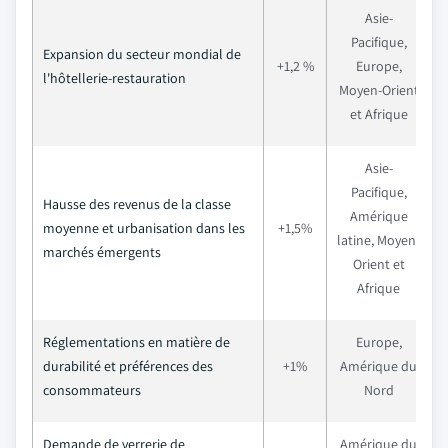
Asie-
Pacifique,
Expansion du secteur mondial de
+1,2 %
Europe,
l'hôtellerie-restauration
Moyen-Orient
et Afrique
Asie-
Pacifique,
Hausse des revenus de la classe
Amérique
moyenne et urbanisation dans les
+1,5%
t
latine, Moyen-
marchés émergents
Orient et
Afrique
Réglementations en matière de
Europe,
durabilité et préférences des
+1%
Amérique du
t
consommateurs
Nord
Demande de verrerie de
Amérique du