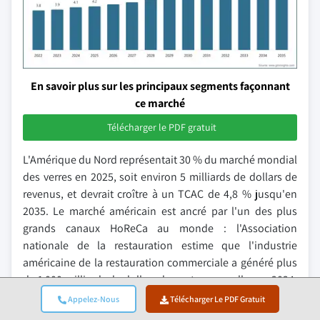
En savoir plus sur les principaux segments façonnant
ce marché
Télécharger le PDF gratuit
L'Amérique du Nord représentait 30 % du marché mondial
des verres en 2025, soit environ 5 milliards de dollars de
revenus, et devrait croître à un TCAC de 4,8 % jusqu'en
2035. Le marché américain est ancré par l'un des plus
grands canaux HoReCa au monde : l'Association
nationale de la restauration estime que l'industrie
américaine de la restauration commerciale a généré plus
de 1 000 milliards de dollars de ventes annuelles en 2024,
maintenant des volumes d'approvisionnement en verres
Appelez-Nous
Télécharger Le PDF Gratuit
institutionnels exceptionnellement élevés et constants.