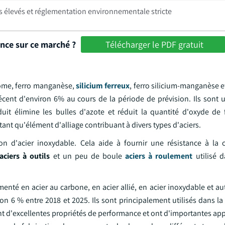
 élevés et réglementation environnementale stricte
ance sur ce marché ?
Télécharger le PDF gratuit
hrome, ferro manganèse,
silicium ferreux
, ferro silicium-manganèse e
nt d'environ 6% au cours de la période de prévision. Ils sont ut
it élimine les bulles d'azote et réduit la quantité d'oxyde de f
tant qu'élément d'alliage contribuant à divers types d'aciers.
on d'acier inoxydable. Cela aide à fournir une résistance à la 
aciers à outils
et un peu de boule
aciers à roulement
utilisé d
menté en acier au carbone, en acier allié, en acier inoxydable et au
ron 6 % entre 2018 et 2025. Ils sont principalement utilisés dans la
nt d'excellentes propriétés de performance et ont d'importantes ap