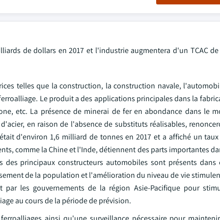
illiards de dollars en 2017 et l'industrie augmentera d'un TCAC de
ices telles que la construction, la construction navale, l'automobi
rroalliage. Le produit a des applications principales dans la fabric
 carbone, etc. La présence de minerai de fer en abondance dans le 
d'acier, en raison de l'absence de substituts réalisables, renonce
tait d'environ 1,6 milliard de tonnes en 2017 et a affiché un taux
ents, comme la Chine et l'Inde, détiennent des parts importantes d
ns des principaux constructeurs automobiles sont présents dans
sement de la population et l'amélioration du niveau de vie stimule
nt par les gouvernements de la région Asie-Pacifique pour stimu
age au cours de la période de prévision.
rroalliages ainsi qu'une surveillance nécessaire pour maintenir