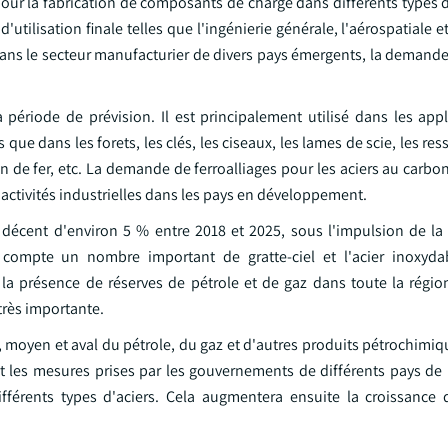
isé pour la fabrication de composants de charge dans différents types
'utilisation finale telles que l'ingénierie générale, l'aérospatiale et
ans le secteur manufacturier de divers pays émergents, la demande 
période de prévision. Il est principalement utilisé dans les appl
s que dans les forets, les clés, les ciseaux, les lames de scie, les res
min de fer, etc. La demande de ferroalliages pour les aciers au car
activités industrielles dans les pays en développement.
e décent d'environ 5 % entre 2018 et 2025, sous l'impulsion de la
compte un nombre important de gratte-ciel et l'acier inoxydab
c la présence de réserves de pétrole et de gaz dans toute la régi
 très importante.
, moyen et aval du pétrole, du gaz et d'autres produits pétrochimi
et les mesures prises par les gouvernements de différents pays de 
ifférents types d'aciers. Cela augmentera ensuite la croissanc