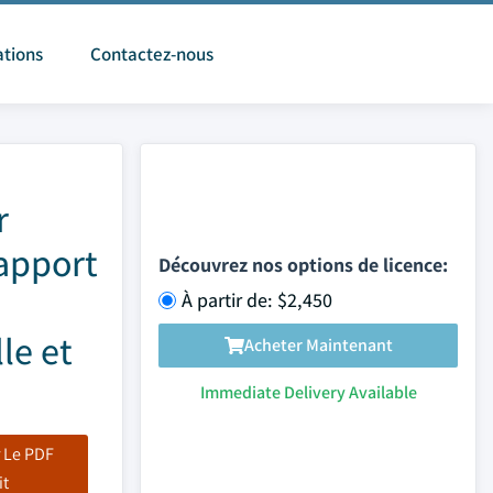
ations
Contactez-nous
r
rapport
Découvrez nos options de licence:
À partir de: $2,450
le et
Acheter Maintenant
Immediate Delivery Available
 Le PDF
it