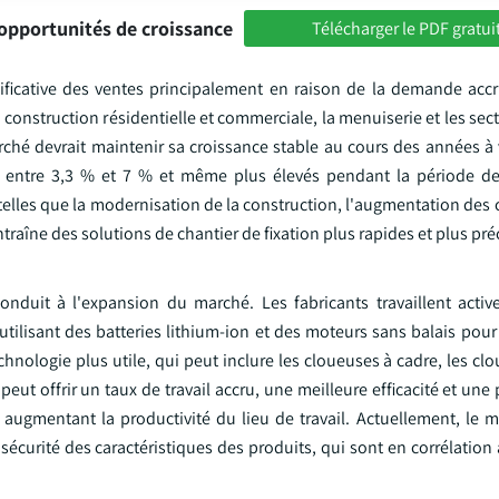
opportunités de croissance
Télécharger le PDF gratui
ficative des ventes principalement en raison de la demande accr
a construction résidentielle et commerciale, la menuiserie et les sec
ché devrait maintenir sa croissance stable au cours des années à 
 entre 3,3 % et 7 % et même plus élevés pendant la période de 
telles que la modernisation de la construction, l'augmentation des
traîne des solutions de chantier de fixation plus rapides et plus pré
onduit à l'expansion du marché. Les fabricants travaillent acti
e utilisant des batteries lithium-ion et des moteurs sans balais pou
nologie plus utile, qui peut inclure les cloueuses à cadre, les cl
peut offrir un taux de travail accru, une meilleure efficacité et une 
ugmentant la productivité du lieu de travail. Actuellement, le m
curité des caractéristiques des produits, qui sont en corrélation 