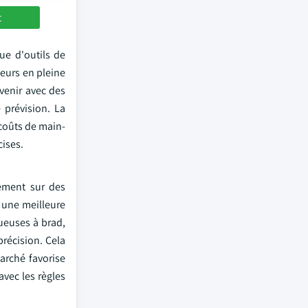
t
ue d'outils de
teurs en pleine
venir avec des
prévision. La
 coûts de main-
cises.
vement sur des
r une meilleure
oueuses à brad,
précision. Cela
arché favorise
avec les règles