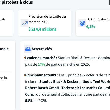
pistolets à clous
Prévision de la taille du
2026
TCAC (2026–20
marché 2035
6,1%
$ 214,4 millions
onale
Acteurs clés
Leader du marché :
Stanley Black & Decker a domin
plus de
17%
de part de marché en 2025.
Principaux acteurs :
Les 5 principaux acteurs de ce
ce la
incluent
Stanley Black & Decker, Illinois Tool Work
Robert Bosch GmbH, Techtronic Industries Co. Ltd.
Corp.
, qui détenaient collectivement une part de m
51%
en 2025.