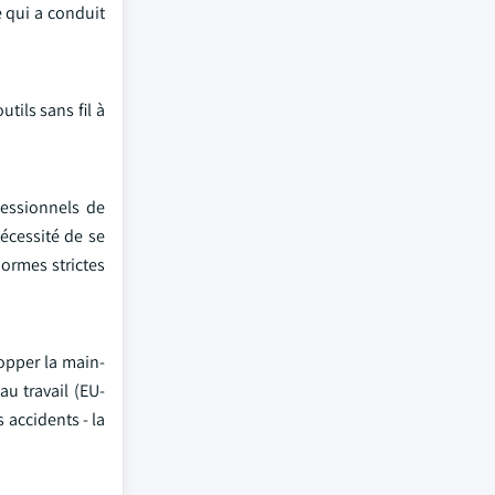
 qui a conduit
tils sans fil à
fessionnels de
écessité de se
normes strictes
opper la main-
u travail (EU-
 accidents - la