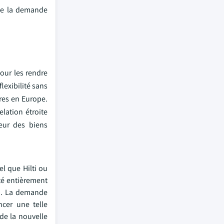
ue la demande
pour les rendre
lexibilité sans
ures en Europe.
lation étroite
teur des biens
el que Hilti ou
ité entièrement
t). La demande
ncer une telle
de la nouvelle