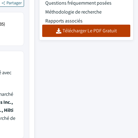
Questions fréquemment posées
Partager
Méthodologie de recherche
Rapports associés
35)
Télécharger Le PDF Gratuit
é avec
 marché
s Inc.,
, Hilti
arché de