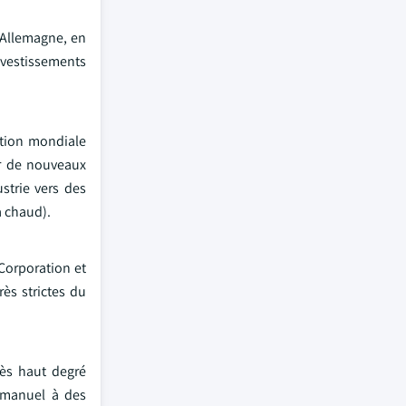
 Allemagne, en
investissements
ation mondiale
er de nouveaux
strie vers des
à chaud).
 Corporation et
ès strictes du
rès haut degré
e manuel à des