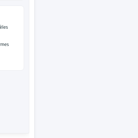
èles
ormes