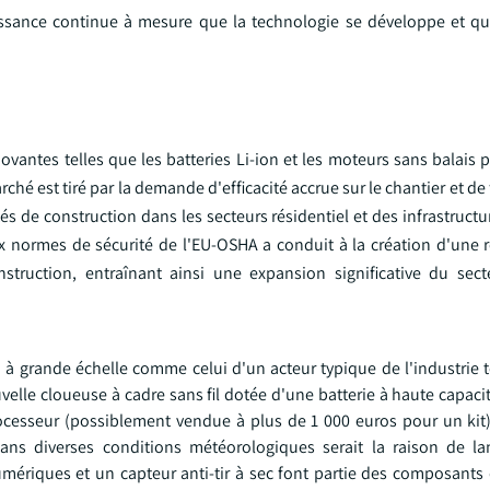
issance continue à mesure que la technologie se développe et q
vantes telles que les batteries Li-ion et les moteurs sans balais 
é est tiré par la demande d'efficacité accrue sur le chantier et de f
vités de construction dans les secteurs résidentiel et des infrastruct
 normes de sécurité de l'EU-OSHA a conduit à la création d'une re
onstruction, entraînant ainsi une expansion significative du sec
 à grande échelle comme celui d'un acteur typique de l'industrie t
velle cloueuse à cadre sans fil dotée d'une batterie à haute capac
rocesseur (possiblement vendue à plus de 1 000 euros pour un ki
ns diverses conditions météorologiques serait la raison de la
ériques et un capteur anti-tir à sec font partie des composants 