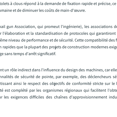
tolets à clous répond à la demande de fixation rapide et précise, c
r humaine et de diminuer les coûts de main-d'œuvre.
il gun Association, qui promeut l'ingénierie), les associations d
sur l'élaboration et la standardisation de protocoles qui garantiront
ême niveau de performance et de sécurité. Cette compatibilité des f
on rapides que la plupart des projets de construction modernes exige
e sans temps d'arrêt significatif.
ent un rôle indirect dans l'influence du design des machines, car el
nalités de sécurité de pointe, par exemple, des déclencheurs sé
ssant ainsi le respect des objectifs de conformité stricte sur le l
té est complété par les organismes régionaux qui facilitent l'obte
ur les exigences difficiles des chaînes d'approvisionnement indus