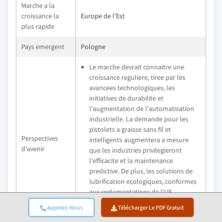
Marche a la
croissance la
Europe de l'Est
plus rapide
Pays emergent
Pologne
Le marche devrait connaitre une
croissance reguliere, tiree par les
avancees technologiques, les
initiatives de durabilite et
l'augmentation de l'automatisation
industrielle. La demande pour les
pistolets a graisse sans fil et
Perspectives
intelligents augmentera a mesure
d'avenir
que les industries privilegieront
l'efficacite et la maintenance
predictive. De plus, les solutions de
lubrification ecologiques, conformes
aux reglementations de l'UE,
faconneront l'innovation produit et
Appelez-Nous
Télécharger Le PDF Gratuit
les strategies concurrentielles.